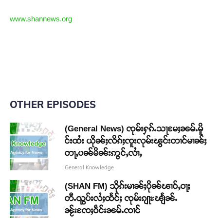
www.shannews.org
OTHER EPISODES
(General News) ၸုမ်းႁၵ်ႉသႃမႄႈၼမ်ႉမိူ
င်းထႆး ယိုၼ်ႈလိၵ်ႈၸူးလုမ်းၽွင်းတၢင်မၢၼ်ႈ
တႃႇပၼ်မိၼ်းဢွင်ႇလၢႆႇ
General Knowledge
(SHAN FM) သိုၵ်းမၢၼ်ႈပိုၼ်ၽၢဝ်ႇဝႃႈ
တီႉၺွပ်းလႆႈထႅင်ႈ ၸုမ်းၵျႃႊၽျႅၼ်ႉ
ၼႂ်းၸႄႈဝဵင်းၼမ်ႉၸၢင်