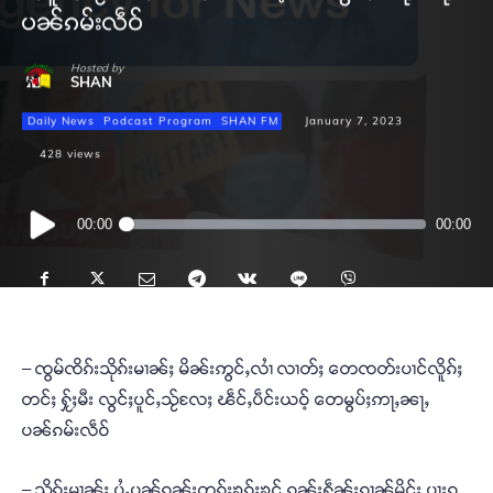
ပၼ်ၵမ်းလဵဝ်
Hosted by
SHAN
Daily News
Podcast Program
SHAN FM
January 7, 2023
428
views
Audio
00:00
00:00
Player
– ၸွမ်ၸိၵ်းသိုၵ်းမၢၼ်ႈ မိၼ်းဢွင်ႇလၢႆ လၢတ်ႈ တေၸတ်းပၢင်လိူၵ်ႈ
တင်ႈ ႁႂ်ႈမီး လွင်ႈပူင်ႇသႂ်လႄႈ ၽဵင်ႇပဵင်းယဝ့် တေမွပ်ႈဢႃႇၼႃႇ
ပၼ်ၵမ်းလဵဝ်
– သိုၵ်းမၢၼ်ႈ ပွႆႇပၼ်ၵူၼ်းတူၵ်းၶွၵ်ႈၶင် ၵူၼ်းႁဵၼ်းၵၢၼ်မိူင်း ပႃးၵ