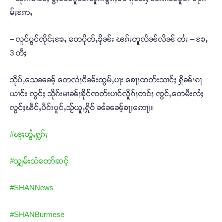
မ်ႈဢႄႇ
– လူင်ပွင်ၸိုင်ႈၶႄႇ တေပိုတ်ႇၶိုၼ်း ၽၵ်းတူလႅၼ်လိၼ် တႆး – ၶႄႇ
3 တီႈ
သိုပ်ႇသေၼၼ့် တေလႆႈငိၼ်းထွမ်ႇပႃး ၶေႃႈထတ်းသၢင်ႈ ႁိုၼ်းၵႃ
ယၢင်း လွင်ႈ သိုၵ်းမၢၼ်ႈၶိုင်ၸတ်းပၢင်လိူၵ်ႈတင်ႈ ၸွင်ႇတေမီးလႆႈ
လွင်ႈၽဵင်ႇပဵင်းပူင်ႇသႂ်ယူႇႁိုဝ် ၼႆၼၼ့်ၶႃႈဢေႃႈ။
#ၽူႈတွႆႇႁွၵ်ႈ
#သျှမ်းသံတော်ဆင့်
#SHANNews
#SHANBurmese