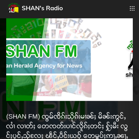
SHAN's Radio
(SHAN FM) ၸွမ်ၸိၵ်းသိုၵ်းမၢၼ်ႈ မိၼ်းဢွင်ႇ
လၢႆ လၢတ်ႈ တေၸတ်းပၢင်လိူၵ်ႈတင်ႈ ႁႂ်ႈမီး လွ
င်ႈပူင်ႇသႂ်လႄႈ ၽဵင်ႇပဵင်းယဝ့် တေမွပ်ႈဢႃႇၼႃႇ