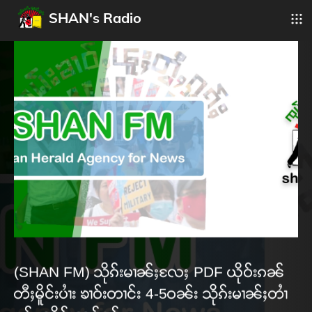
SHAN's Radio
(SHAN FM) သိုၵ်းမၢၼ်ႈလႄႈ PDF ယိုဝ်းၵၼ်
တီႈမိူင်းပၢႆး ၶၢဝ်းတၢင်း 4-5ဝၼ်း သိုၵ်းမၢၼ်ႈတၢႆ