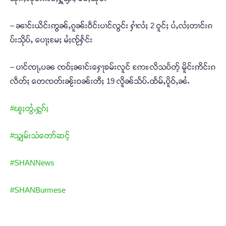
– ၼၢင်းယိင်းဢွၼ်ႇၵူၼ်းဝဵင်းပၢင်လွင်း ႁၢႆလႆႈ 2 ဝူင်ႈ ပႆႇလႆႈတၢင်းၵ
ပ်းသိုပ်ႇ ပေႃႈမႄႈ မႆႈၸႂ်ႁႅင်း
– ပၢင်ၸႃႇပၼ ၸဝ်ႈၼၢင်းႁေႃၶမ်းလူင် ဢႄႊလိသပႅတ့် မိူင်းဢိင်းၵ
လဵတ်ႈ တေၸတ်းၼႂ်းဝၼ်းတီႈ 19 လိူၼ်သႅပ်ႉထႅမ်ႇပိူဝ်ႇၼႆႉ
#ၽူႈတွႆႇႁွၵ်ႈ
#သျှမ်းသံတော်ဆင့်
#SHANNews
#SHANBurmese