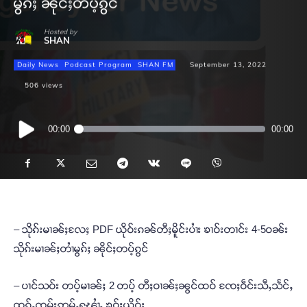
မွၵ်ႈ ၼိုင်ႈတပ့်ၵွင်
Hosted by
SHAN
Daily News
Podcast Program
SHAN FM
September 13, 2022
506
views
Audio
00:00
00:00
Player
– သိုၵ်းမၢၼ်ႈလႄႈ PDF ယိုဝ်းၵၼ်တီႈမိူင်းပၢႆး ၶၢဝ်းတၢင်း 4-5ဝၼ်း
သိုၵ်းမၢၼ်ႈတၢႆမွၵ်ႈ ၼိုင်ႈတပ့်ၵွင်
– ပၢင်သဝ်း တပ့်မၢၼ်ႈ 2 တပ့် တီႈဝၢၼ်ႈၼွင်ထဝ် ၸႄႈဝဵင်းသီႇသႅင်ႇ
ထုၵ်ႇၸုမ်းဢမ်ႇႁူ့ၾၢႆႇ ၶဝ်ႈယိုဝ်း