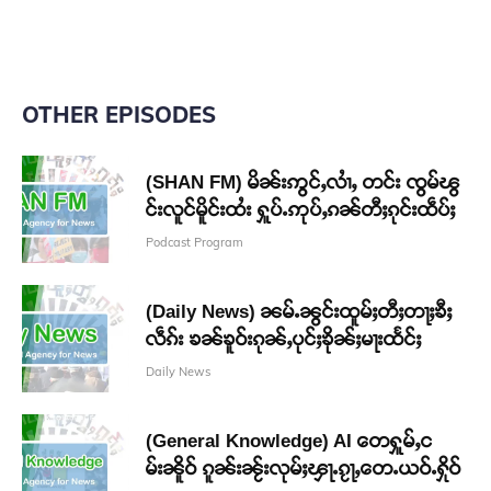
OTHER EPISODES
(SHAN FM) မိၼ်းဢွင်ႇလၢႆႇ တင်း ၸွမ်ၽွ
င်းလူင်မိူင်းထႆး ႁူပ်ႉဢုပ်ႇၵၼ်တီႈၵုင်းထဵပ်ႈ
Podcast Program
(Daily News) ၼမ်ႉၼွင်းထူမ်ႈတီႈတႃႈၶီႈ
လဵၵ်း ၶၼ်ၶူဝ်းၵုၼ်ႇပုင်ႈၶိုၼ်ႈမႃးထႅင်ႈ
Daily News
(General Knowledge) AI တေႁူမ်ႇင
မ်းၼိူဝ် ၵူၼ်းၼႂ်းလုမ်ႈၾႃႉၵႂႃႇတေႉယဝ်ႉႁိုဝ်