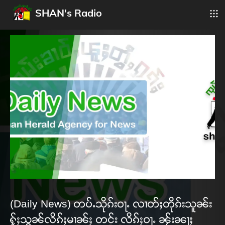
SHAN's Radio
(Daily News) တပ်ႉသိုၵ်းဝႃႉ လၢတ်ႈတိုၵ်းသူၼ်း
ႁႂ်ႈသွၼ်လိၵ်ႈမၢၼ်ႈ တင်း လိၵ်ႈဝႃႉ ၼႂ်းၼႃႈ