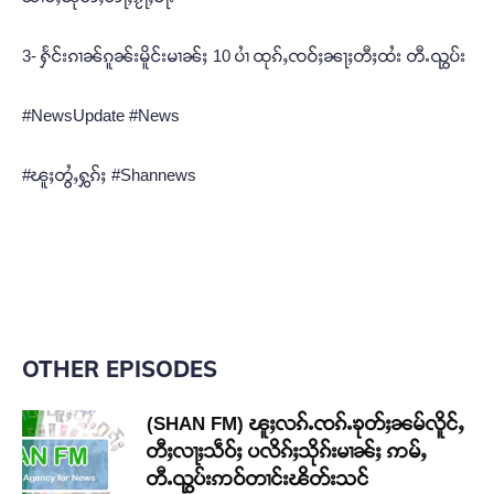
3- ႁႅင်းၵၢၼ်ၵူၼ်းမိူင်းမၢၼ်ႈ 10 ပၢႆ ထုၵ်ႇၸဝ်ႈၼႃႈတီႈထႆး တီႉၺွပ်း
#NewsUpdate #News
#ၽူႈတွႆႇႁွၵ်ႈ #Shannews
OTHER EPISODES
(SHAN FM) ၽူႈလၵ်ႉၸၵ်ႉၶုတ်ႈၼမ်လိူင်ႇ
တီႈလႃႈသဵဝ်ႈ ပလိၵ်ႈသိုၵ်းမၢၼ်ႈ ဢမ်ႇ
တီႉၺွပ်းဢဝ်တၢင်းၽိတ်းသင်