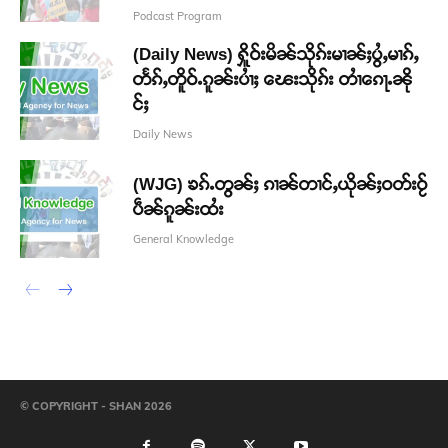
Podcast Program
(Daily News) ႁိူဝ်းမိၼ်သိုၵ်းမၢၼ်ႈပွႆႇမၢၵ်ႇ
တႅၵ်ႇတိူဝ်ႉၵူၼ်းပၢႆႈ ၽေးသိုၵ်း တၢႆၵေႃႉၼို
င်ႈ
Daily News
(WJG) ၶၵ်ႉတွၼ်ႈ ၵၢၼ်တၢင်ႇယိုၼ်ႈဝတ်းဝႂ်
ပဵၼ်ၵူၼ်းထႆး
General Knowledge
© COPYRIGHT - SHAN 2026