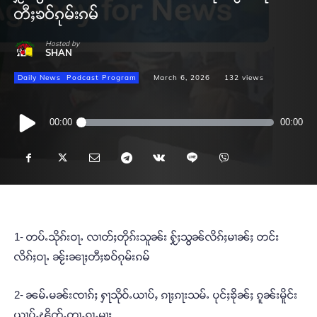
တီႈၶဝ်ၵုမ်းၵမ်
Hosted by
SHAN
Daily News
Podcast Program
March 6, 2026
132
views
Audio
00:00
00:00
Player
1- တပ်ႉသိုၵ်းဝႃႉ လၢတ်ႈတိုၵ်းသူၼ်း ႁႂ်ႈသွၼ်လိၵ်ႈမၢၼ်ႈ တင်း
လိၵ်ႈဝႃႉ ၼႂ်းၼႃႈတီႈၶဝ်ၵုမ်းၵမ်
2- ၼမ်ႉမၼ်းၸၢၵ်ႈ ႁႃသိုဝ်ႉယၢပ်ႇ ၵႃႈၵႃးသမ်ႉ ပုင်ႈၶိုၼ်ႈ ၵူၼ်းမိူင်း
ယၢပ်ႇၽိုတ်ႇတႃႇၵႂႃႇမႃး