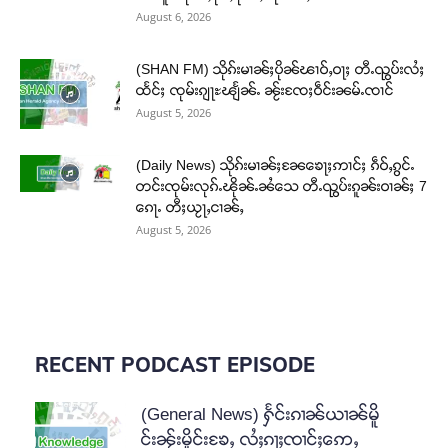
August 6, 2026
(SHAN FM) သိုၵ်းမၢၼ်ႈပိုၼ်ၽၢဝ်ႇဝႃႈ တီႉၺွပ်းလႆႈ
ထႅင်ႈ ၸုမ်းၵျႃႊၽျႅၼ်ႉ ၼႂ်းၸႄႈဝဵင်းၼမ်ႉၸၢင်
August 5, 2026
(Daily News) သိုၵ်းမၢၼ်ႈၼႄၶေႃႈဢၢင်ႈ ၵဵဝ်ႇၵွင်ႉ
တင်းၸုမ်းလုၵ်ႉၽိုၼ်ႉၼႆသေ တီႉၺွပ်းၵူၼ်းဝၢၼ်ႈ 7
ၵေႃႉ တီႈယႂႃႇငၢၼ်ႇ
August 5, 2026
RECENT PODCAST EPISODE
(General News) ႁႅင်းၵၢၼ်ယၢၼ်မိူ
င်းၼႂ်းမိူင်းၶႄႇ လႆႈၵႃႈၸၢင်ႈဢေႇ