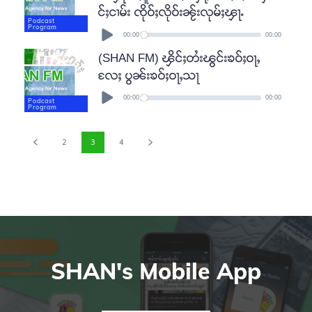
င်ႈငၢမ်း ၸိုဝ်ႈလိုဝ်းၼႂ်းလုမ်ႈၾႃႉ
Podcast
Audio
Program
Player
00:00
00:00
(SHAN FM) ၾိင်ႈတႆးၽွင်းၶဝ်ႈဝႃႇ
လႄႈ ပွၼ်းၶဝ်ႈဝႃႇသႃ
Audio
Player
00:00
00:00
Podcast
Program
2
3
4
SHAN's Mobile App