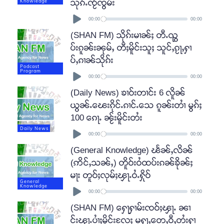
သုၵ်ႉၸႂ်ၸွမ်း
Knowledge
Audio
Player
00:00
00:00
(SHAN FM) သိုၵ်းမၢၼ်ႈ တီႉၺွ
ပ်းၵူၼ်းၼုမ်ႇ တီႈမိူင်းသူႈ သူင်ႇၵႂႃႇႁၢ
ပ်ႇၵၢၼ်သိုၵ်း
Podcast
Audio
Program
Player
00:00
00:00
(Daily News) ၶၢဝ်းတၢင်း 6 လိူၼ်
ယွၼ်ႉၽေးၵိုင်ႉၵၢင်ႉသေ ၵူၼ်းတၢႆ မွၵ်ႈ
100 ၵေႃႉ ၼႂ်းမိူင်းတႆး
Audio
Daily News
Player
00:00
00:00
(General Knowledge) ၽႅၼ်ႇလိၼ်
(ဢိင်ႇသၼ်ႇ) တိူဝ်းဝႆထပ်းၵၼ်ၶိုၼ်ႈ
မႃး တူဝ်ႈလုမ်ႈၾႃႉဝႆႉႁိုဝ်
General
Audio
Knowledge
Player
00:00
00:00
(SHAN FM) ႁေႃႁၢမ်းၸဝ်ႈၾႃႉ ၼၢ
င်းၾႃႉပၢႆႈမိူင်းလႄႈ မႁႃႇတေႇဝီႇတႆးႁၢ