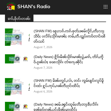
SHAN's Radio
ၶၢဝ်ႇၶိုတ်းတၼ်း
(SHAN FM) ၽူႈလၵ်ႉၸၵ်ႉၶုတ်ႈၼမ်လိူင်ႇတီႈလႃႈ
သဵဝ်ႈ ပလိၵ်ႈသိုၵ်းမၢၼ်ႈ ဢမ်ႇတီႉၺွပ်းဢဝ်တၢင်းၽိ
တ်းသင်
August 7, 2026
(Daily News) ႁိူဝ်းမိၼ်သိုၵ်းမၢၼ်ႈပွႆႇမၢၵ်ႇ တႅၵ်ႇတိူ
ဝ်ႉၵူၼ်းပၢႆႈ ၽေးသိုၵ်း တၢႆၵေႃႉၼိုင်ႈ
August 7, 2026
(SHAN FM) မိၼ်းဢွင်ႇလၢႆႇ တင်း ၸွမ်ၽွင်းလူင်မိူ
င်းထႆး ႁူပ်ႉဢုပ်ႇၵၼ်တီႈၵုင်းထဵပ်ႈ
August 6, 2026
(Daily News) ၼမ်ႉၼွင်းထူမ်ႈတီႈတႃႈၶီႈလဵၵ်း
ၶၼ်ၶူဝ်းၵုၼ်ႇပုင်ႈၶိုၼ်ႈမႃးထႅင်ႈ