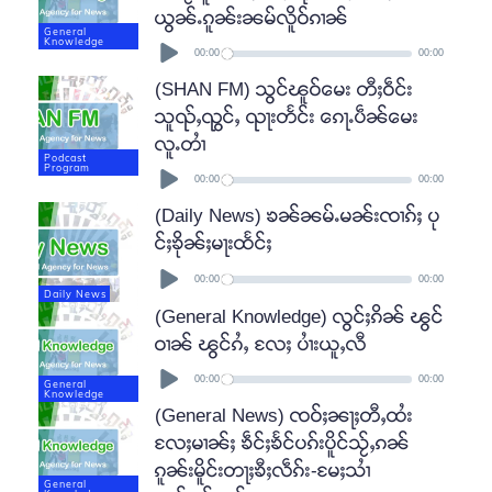
ယွၼ်ႉၵူၼ်းၼမ်လိူဝ်ၵၢၼ်
General
Audio
Knowledge
Player
00:00
00:00
(SHAN FM) သွင်ၽူဝ်မေး တီႈဝဵင်း
သူၺ်ႇၺွင်ႇ ၺႃးတႅင်း ၵေႃႉပဵၼ်မေး
လူႉတၢႆ
Podcast
Audio
Program
Player
00:00
00:00
(Daily News) ၶၼ်ၼမ်ႉမၼ်းၸၢၵ်ႈ ပု
င်ႈၶိုၼ်ႈမႃးထႅင်ႈ
Audio
Player
00:00
00:00
Daily News
(General Knowledge) လွင်ႈၵိၼ် ၽွင်
ဝၢၼ် ၽွင်ၵႆႇ လႄႈ ပၢႆးယူႇလီ
Audio
Player
00:00
00:00
General
Knowledge
(General News) ၸဝ်ႈၼႃႈတီႇထႆး
လႄႈမၢၼ်ႈ ၶဵင်ႈၶႅင်ပၵ်းပိူင်သႂ်ႇၵၼ်
ၵူၼ်းမိူင်းတႃႈၶီႈလဵၵ်း-မႄႈသၢႆ
General