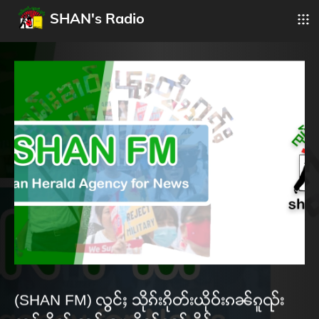
SHAN's Radio
(SHAN FM) လွင်ႈ သိုၵ်းၵိုတ်းယိုဝ်းၵၼ်ၵူၺ်း