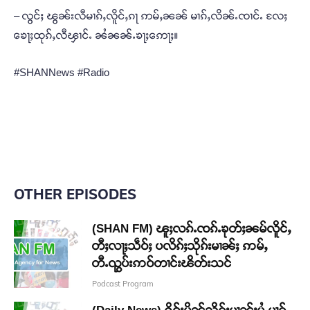
– လွင်ႈ ၽွၼ်းလီမၢၵ်ႇလိူင်ႇၵႃ ဢမ်ႇၼၼ် မၢၵ်ႇလိၼ်ႉၸၢင်ႉ လႄႈ
ၶေႃႈထုၵ်ႇလီၾၢင်ႉ ၼႆၼၼ်ႉၶႃႈဢေႃႈ။
#SHANNews #Radio
OTHER EPISODES
(SHAN FM) ၽူႈလၵ်ႉၸၵ်ႉၶုတ်ႈၼမ်လိူင်ႇ
တီႈလႃႈသဵဝ်ႈ ပလိၵ်ႈသိုၵ်းမၢၼ်ႈ ဢမ်ႇ
တီႉၺွပ်းဢဝ်တၢင်းၽိတ်းသင်
Podcast Program