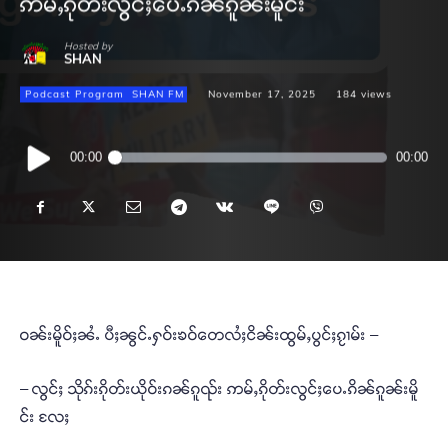
ဢမ်ႇၵိုတ်းလွင်ႈပေႉၵိၼ်ၵူၼ်းမိူင်း
Hosted by
SHAN
Podcast Program
SHAN FM
November 17, 2025
184
views
Audio
00:00
00:00
Player
ဝၼ်းမိူဝ်ႈၼႆႉ ပီႈၼွင်ႉႁဝ်းၶဝ်တေလႆႈငိၼ်းထွမ်ႇပွင်ႈၵႂၢမ်း –
– လွင်ႈ သိုၵ်းၵိုတ်းယိုဝ်းၵၼ်ၵူၺ်း ဢမ်ႇၵိုတ်းလွင်ႈပေႉၵိၼ်ၵူၼ်းမိူ
င်း လႄႈ