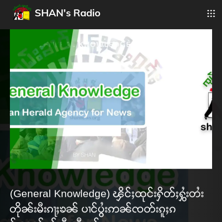
SHAN's Radio
(General Knowledge) ၾိင်ႈထုင်းႁိတ်ႈႁွႆးတႆး
တိုၼ်းမီးၵႃႈၶၼ် ပၢင်ပွႆးဢၼ်ၸတ်းၵူႈၵ