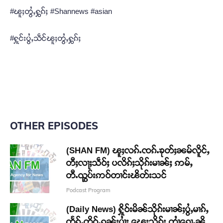
#ၽူႈတွႆႇႁွၵ်ႈ #Shannews #asian
#ႁူင်းပွႆႇသဵင်ၽူႈတွႆႇႁွၵ်ႈ
OTHER EPISODES
(SHAN FM) ၽူႈလၵ်ႉၸၵ်ႉၶုတ်ႈၼမ်လိူင်ႇ
တီႈလႃႈသဵဝ်ႈ ပလိၵ်ႈသိုၵ်းမၢၼ်ႈ ဢမ်ႇ
တီႉၺွပ်းဢဝ်တၢင်းၽိတ်းသင်
Podcast Program
(Daily News) ႁိူဝ်းမိၼ်သိုၵ်းမၢၼ်ႈပွႆႇမၢၵ်ႇ
တႅၵ်ႇတိူဝ်ႉၵူၼ်းပၢႆႈ ၽေးသိုၵ်း တၢႆၵေႃႉၼို