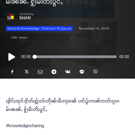
မ်းၼၼ်ႉ ႁႂ်ႈမီးတီႈပွင်ႇ
Hosted by
SHAN
General Knowledge
Podcast Program
November 6, 2025
156
views
Audio
00:00
00:00
Player
ၾိင်ႈထုင်းႁိတ်ႈႁွႆးတႆးတိုၼ်းမီးၵႃႈၶၼ် ပၢင်ပွႆးဢၼ်ၸတ်းၵူႈၵ
မ်းၼၼ်ႉ ႁႂ်ႈမီးတီႈပွင်ႇ
#knowledgesharing