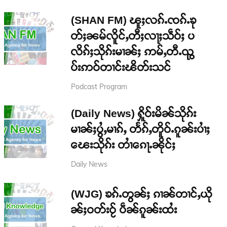
(SHAN FM) ၽူႈလၵ်ႉၸၵ်ႉၶု
တ်ႈၼမ်လိူင်ႇတီႈလႃႈသဵဝ်ႈ ပ
လိၵ်ႈသိုၵ်းမၢၼ်ႈ ဢမ်ႇတီႉၺွ
ပ်းဢဝ်တၢင်းၽိတ်းသင်
Podcast Program
(Daily News) ႁိူဝ်းမိၼ်သိုၵ်း
မၢၼ်ႈပွႆႇမၢၵ်ႇ တႅၵ်ႇတိူဝ်ႉၵူၼ်းပၢႆႈ
ၽေးသိုၵ်း တၢႆၵေႃႉၼိုင်ႈ
Daily News
(WJG) ၶၵ်ႉတွၼ်ႈ ၵၢၼ်တၢင်ႇယို
ၼ်ႈဝတ်းဝႂ် ပဵၼ်ၵူၼ်းထႆး