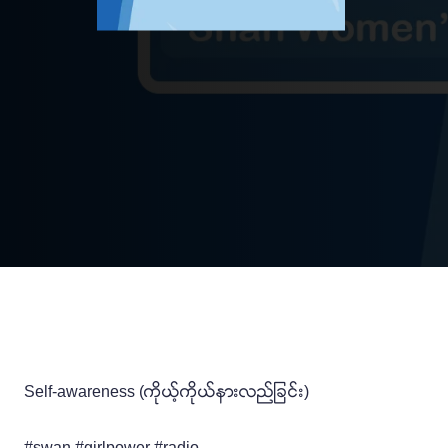
Self-awareness (ကိုယ့်ကိုယ်နားလည်ခြင်း)
#swan #girlpower #radio