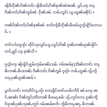
ၽႂ်မီးငိုၼ်းပဵၼ်ၸဝ်ႈ ၽႂ်မီးၶဝ်ႈပဵၼ်ၶုၼ်ၼႆၼၼ်ႉ ပွင်ႇဝႃႈ တႃႇ
ပဵၼ်ၸဝ်ႈပဵၼ်ၸွမ်ၼႆႉ ငိုၼ်းၼႆႉ လမ်ႇလွင်ႈ ယူႇတွၼ်ႈၼိုင်ႈ ။
ၵၢၼ်ပဵၼ်ၸဝ်ႈပဵၼ်ၶုၼ်ၼႆႉ ၶတ်းၸႂ်မီးငိုၼ်းမီးၶမ်းၵူၺ်းႁိုဝ်တေယ
ဝ်ႉ ။
တၵ်းလႆႈတူၺ်း ထိုင်ပႃးလွင်ႈယူႇလွင်ႈၵိၼ် ၵူၼ်းဝၢၼ်ႈၵူၼ်းမိူင်း
ၸင်ႇႁွင်ႉဝႃႈ ၶုၼ်လီ ။
ၵူၺ်းၵႃႈ ၼႂ်းမိူင်းႁူမ်ႈတုမ်မၢၼ်ႈသမ်ႉ ၵမ်ႈၼမ်ႁႃသဵၼ်ႈတၢင်း တႃႇ
မီးၸၼ်ႉမီးထၢၼ်ႈ ပဵၼ်ၸဝ်ႈ ပဵၼ်ၸွမ် ၵူၺ်း ဢမ်ႇတွၼ်ႉသႂ်ႇၸႂ်
တႃႇပုၼ်ႈၵူၼ်းၼမ် ။
ပွတ်းတၢင်း ၸႄႈဝဵင်းပူႇတႂ်း ၸႄႈမိူင်းၶၢင်ယၢမ်းလဵဝ် ၼႆႉၵေႃႈ ၼ
င်ႇၼၼ်။ ပဵၼ်ဢွင်ႈတီႈဢၼ် မီးမေႃႇၶမ်း ယႂ်ႇလူင်လႄႈ ၵူၼ်းၸိူ
ဝ်းႁၼ်ပုၼ်ႈသုၼ်ႇတူဝ် ၵမ်ႈၼမ်ၶတ်း ၸႂ်မီးဢႃႇၼႃႇ မီးၸၼ်ႉ