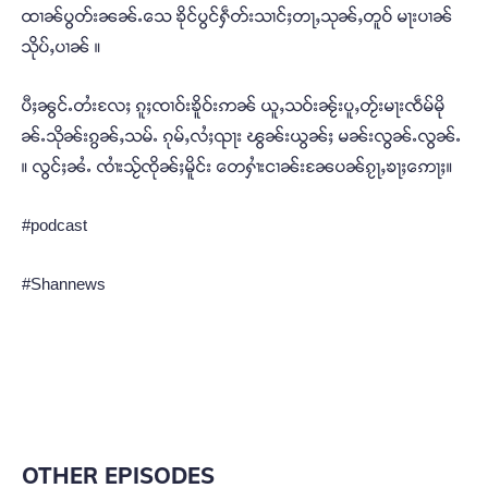
ထၢၼ်ပွတ်းၼၼ်ႉသေ ၶိုင်ပွင်ႁဵတ်းသၢင်ႈတႃႇသုၼ်ႇတူဝ် မႃးပၢၼ်
သိုပ်ႇပၢၼ် ။
ပီႈၼွင်ႉတႆးလႄႈ ၵူႈၸၢဝ်းၶိူဝ်းဢၼ် ယူႇသဝ်းၼႂ်းပူႇတႂ်းမႃးၸဵမ်မို
ၼ်ႉသိုၼ်းၵွၼ်ႇသမ်ႉ ၵုမ်ႇလႆႈၺႃး ၽွၼ်းယွၼ်ႈ မၼ်းလွၼ်ႉလွၼ်ႉ
။ လွင်ႈၼႆႉ ၸၢႆးသႂ်ၸိုၼ်ႈမိူင်း တေႁၢႆးငၢၼ်းၼႄပၼ်ၵႂႃႇၶႃႈဢေႃႈ။
#podcast
#Shannews
OTHER EPISODES