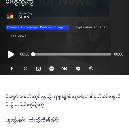
မီးၽႂ်သႂ်ႇၸႂ်
Hosted by
SHAN
General Knowledge
Podcast Program
September 23, 2025
255
views
Audio
00:00
00:00
Player
ပီႈၼွင်ႉၶမ်းတီႈထုင်ႉပူႇတႂ်း ၺႃးၽွၼ်းယွၼ်ႈၵၢၼ်ၶုတ်းၶမ်းမႃးၸဵ
မ်လႂ် ဢမ်ႇမီးၽႂ်သႂ်ႇၸႂ်
ၽူႈတွႆႇႁွၵ်ႈ ၊ ၸၢႆးသႂ်ၸိုၼ်ႈမိူင်း