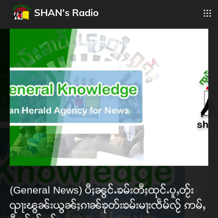
SHAN's Radio
(General News) ပီႈၼွင်ႉၶမ်းတီႈထုင်ႉပူႇတႂ်း
ၺႃးၽွၼ်းယွၼ်ႈၵၢၼ်ၶုတ်းၶမ်းမႃးၸဵမ်လႂ် ဢမ်ႇ