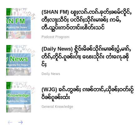
(SHAN FM) ၽူႈလၵ်ႉၸၵ်ႉၶုတ်ႈၼမ်လိူင်ႇ
တီႈလႃႈသဵဝ်ႈ ပလိၵ်ႈသိုၵ်းမၢၼ်ႈ ဢမ်ႇ
တီႉၺွပ်းဢဝ်တၢင်းၽိတ်းသင်
Podcast Program
(Daily News) ႁိူဝ်းမိၼ်သိုၵ်းမၢၼ်ႈပွႆႇမၢၵ်ႇ
တႅၵ်ႇတိူဝ်ႉၵူၼ်းပၢႆႈ ၽေးသိုၵ်း တၢႆၵေႃႉၼို
င်ႈ
Daily News
(WJG) ၶၵ်ႉတွၼ်ႈ ၵၢၼ်တၢင်ႇယိုၼ်ႈဝတ်းဝႂ်
ပဵၼ်ၵူၼ်းထႆး
General Knowledge