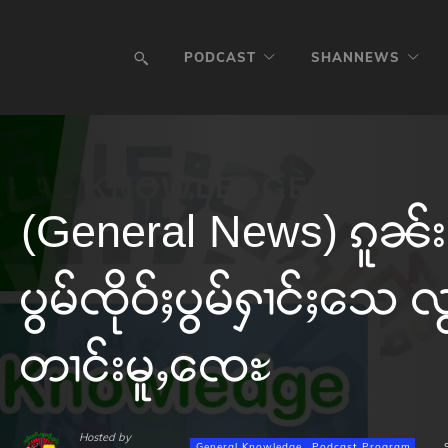
PODCAST
SHANNEWS
(General News) ၵူၼ်း
ပွမ်ၸိုဝ်ႈပွမ်ႁၢင်ႈသေ လ
တၢင်းမူႇၸေႊ
Hosted by
General Knowledge
Podcast Program