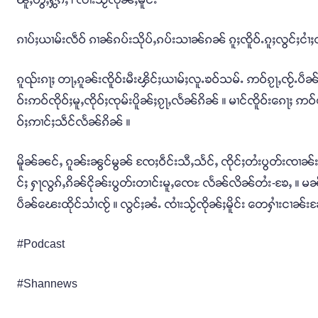
ၵၢပ်ႈယၢမ်းလဵဝ် ၵၢၼ်ၵပ်းသိုပ်ႇၵပ်းသၢၼ်ၵၼ် ၵူႈၸိူဝ်ႉၵူႈလွင်ႈငၢႆႈလ
ၵူၺ်းၵႃႈ တႃႇၵူၼ်းၸိူဝ်းမီးၾိင်ႈယၢမ်ႈလူႉၶဝ်သမ်ႉ ဢဝ်ၵႂႃႇၸႂ်ႉပဵၼ်ၶ
ဝ်းဢဝ်ၸိုဝ်ႈမူႇၸိုဝ်ႈၸုမ်းပိူၼ်ႈၵႂႃႇလႅၼ်ၵိၼ် ။ မၢင်ၸိူဝ်းၵေႃႈ
ဝ်ႈဢၢင်ႈသဵင်လႅၼ်ၵိၼ် ။
မိူၼ်ၼင်ႇ ၵူၼ်းၼွင်မွၼ် ၸႄႈဝဵင်းသီႇသႅင်ႇ ၸိုင်ႈတႆးပွတ်းၸၢၼ်း
င်ႈ ႁႃလွၵ်ႇၵိၼ်ငိုၼ်းပွတ်းတၢင်းမူႇၸေႊ လႅၼ်လိၼ်တႆး-ၶႄႇ ။ မၼ
ပဵၼ်ၽေးထိုင်သၢႆၸႂ် ။ လွင်ႈၼႆႉ ၸၢႆးသႂ်ၸိုၼ်ႈမိူင်း တေႁၢႆးငၢၼ
#Podcast
#Shannews