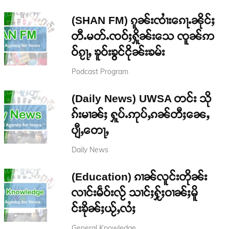
(SHAN FM) ၵူၼ်းၸၢႆးၵေႃႉၼိုင်ႈ
တီႉမတ်ႉၸဝ်ႈႁိူၼ်းသေ ၸူၼ်ဢ
ဝ်ၵႂႃႇ ၶူဝ်းၶွင်ငိုၼ်းၶမ်း
Podcast Program
(Daily News) UWSA တင်း သို
ၵ်းမၢၼ်ႈ ႁူပ်ႉဢုပ်ႇၵၼ်တီႈၼေႇ
ပျီႇတေႃႇ
Daily News
(Education) ၵၢၼ်လူင်းတိုၼ်း
လၢင်းမဵဝ်းလႂ် သၢင်ႈႁႂ်ႈဝၢၼ်ႈမိူ
င်းၶိုၼ်ႈယႂ်ႇလႆႈ
General Knowledge