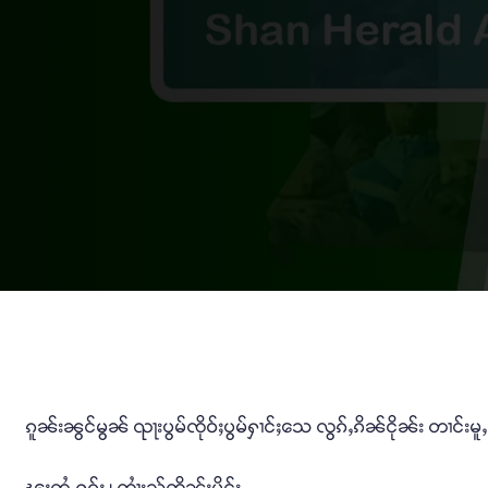
ၵူၼ်းၼွင်မွၼ် ၺႃးပွမ်ၸိုဝ်ႈပွမ်ႁၢင်ႈသေ လွၵ်ႇၵိၼ်ငိုၼ်း တၢင်း
ၽူႈတွႆႇႁွၵ်ႈ ၊ ၸၢႆးသႂ်ၸိုၼ်ႈမိူင်း