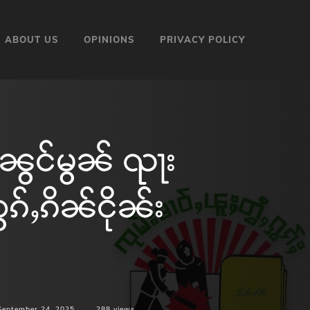
ABOUT US
OPINIONS
PRIVACY POLICY
ၼွင်မွၼ် ၺႃး
ွၵ်ႇၵိၼ်ငိုၼ်း
September 24, 2025
288
views