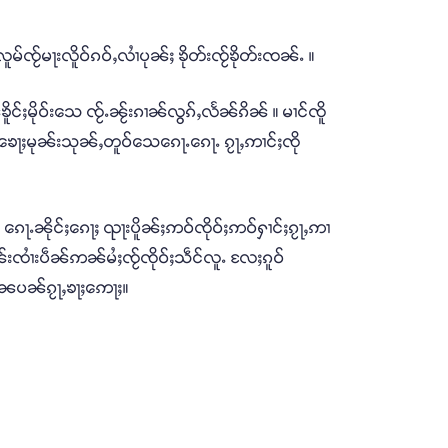
ူမ်ၸႂ်မႃးလိူဝ်ၵဝ်ႇလၢႆပုၼ်ႈ ၶိုတ်းၸႂ်ၶိုတ်းၸၼ်ႉ ။
ိူင်ႈမိုဝ်းသေ ၸႂ်ႉၼႂ်းၵၢၼ်လွၵ်ႇလႅၼ်ၵိၼ် ။ မၢင်ၸိူ
 ဢဝ်ၶေႃႈမုၼ်းသုၼ်ႇတူဝ်သေၵေႃႉၵေႃႉ ၵႂႃႇဢၢင်ႈၸို
 ၵေႃႉၼိုင်ႈၵေႃႈ ၺႃးပိူၼ်ႈဢဝ်ၸိုဝ်ႈဢဝ်ႁၢင်ႈၵႂႃႇဢၢ
်းၸၢႆးပဵၼ်ဢၼ်မႆႈၸႂ်ၸိုဝ်ႈသဵင်လူႉ လႄႈၵူဝ်
်းၼႄပၼ်ၵႂႃႇၶႃႈဢေႃႈ။