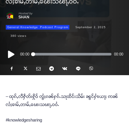
လႆႈၶၢမ်ႇတၢမ်ႇၽေးသၽႃႇဝဝႆႉ
Hosted by
SHAN
General Knowledge
Podcast Program
September 2, 2025
380
views
Audio
00:00
00:00
Player
– ထုၵ်ႇလီႁဵတ်းႁိုဝ် ၸွႆႈၵၼ်ႁၵ်ႉသႃထိင်းသိမ်း ၼွင်ႁၢႆးယႃႈ ဢၼ်
လႆႈၶၢမ်ႇတၢမ်ႇၽေးသၽႃႇဝဝႆႉ
#knowledgesharing