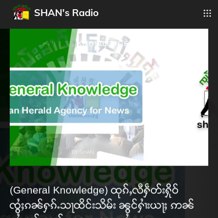
SHAN's Radio
(General Knowledge) ထုၵ်ႇလီႁဵတ်းႁိုဝ်
ၸွႆႈၵၼ်ႁၵ်ႉသႃထိင်းသိမ်း ၼွင်ႁၢႆးယႃႈ ဢၼ်