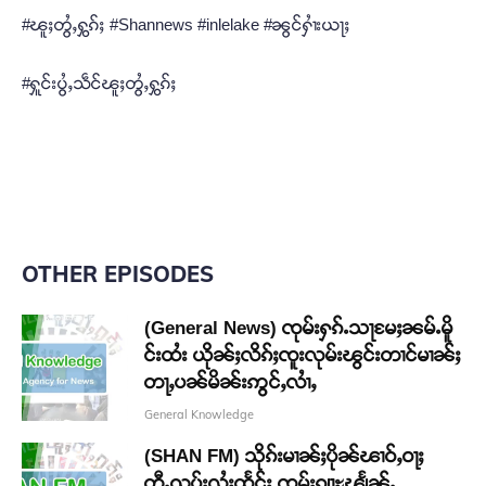
#ၽူႈတွႆႇႁွၵ်ႈ #Shannews #inlelake #ၼွင်ႁၢႆးယႃႈ
#ႁူင်းပွႆႇသဵင်ၽူႈတွႆႇႁွၵ်ႈ
OTHER EPISODES
(General News) ၸုမ်းႁၵ်ႉသႃမႄႈၼမ်ႉမိူ
င်းထႆး ယိုၼ်ႈလိၵ်ႈၸူးလုမ်းၽွင်းတၢင်မၢၼ်ႈ
တႃႇပၼ်မိၼ်းဢွင်ႇလၢႆႇ
General Knowledge
(SHAN FM) သိုၵ်းမၢၼ်ႈပိုၼ်ၽၢဝ်ႇဝႃႈ
တီႉၺွပ်းလႆႈထႅင်ႈ ၸုမ်းၵျႃႊၽျႅၼ်ႉ