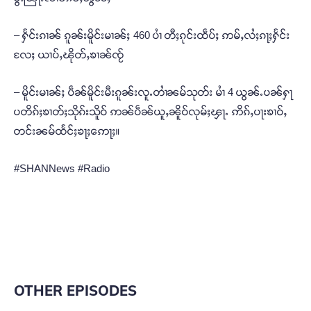
– ႁႅင်းၵၢၼ် ၵူၼ်းမိူင်းမၢၼ်ႈ 460 ပၢႆ တီႈၵုင်းထဵပ်ႈ ဢမ်ႇလႆႈၵႃႈႁႅင်း
လႄႈ ယၢပ်ႇၽိုတ်ႇၶၢၼ်ၸႂ်
– မိူင်းမၢၼ်ႈ ပဵၼ်မိူင်းမီးၵူၼ်းလူႉတၢႆၼမ်သုတ်း မၢႆ 4 ယွၼ်ႉပၼ်ႁႃ
ပတိၵ်ႈၶၢတ်ႈသိုၵ်းသိူဝ် ဢၼ်ပဵၼ်ယူႇၼိူဝ်လုမ်ႈၾႃႉ ဢိၵ်ႇပႃးၶၢဝ်ႇ
တင်းၼမ်ထႅင်ႈၶႃႈဢေႃႈ။
#SHANNews #Radio
OTHER EPISODES