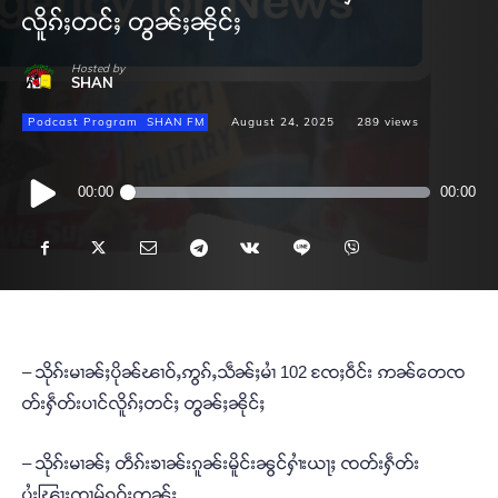
လိူၵ်ႈတင်ႈ တွၼ်ႈၼိုင်ႈ
Hosted by
SHAN
Podcast Program
SHAN FM
August 24, 2025
289
views
Audio
00:00
00:00
Player
– သိုၵ်းမၢၼ်ႈပိုၼ်ၽၢဝ်ႇဢွၵ်ႇသဵၼ်ႈမၢႆ 102 ၸႄႈဝဵင်း ဢၼ်တေၸ
တ်းႁဵတ်းပၢင်လိူၵ်ႈတင်ႈ တွၼ်ႈၼိုင်ႈ
– သိုၵ်းမၢၼ်ႈ တဵၵ်းၶၢၼ်းၵူၼ်းမိူင်းၼွင်ႁၢႆးယႃႈ ၸတ်းႁဵတ်း
ပွႆးၽြႃးၸၢမ်ၵဝ်ႈတွၼ်ႈ