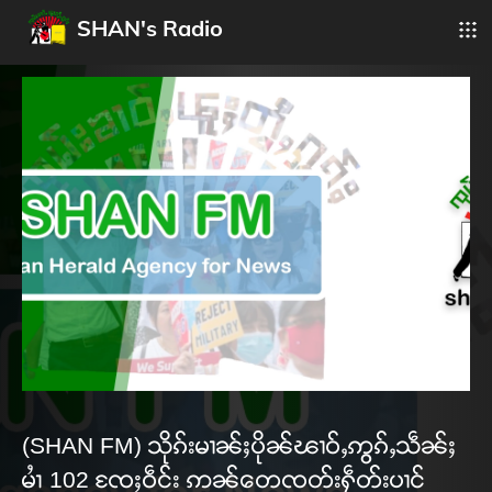
SHAN's Radio
(SHAN FM) သိုၵ်းမၢၼ်ႈပိုၼ်ၽၢဝ်ႇဢွၵ်ႇသဵၼ်ႈ
မၢႆ 102 ၸႄႈဝဵင်း ဢၼ်တေၸတ်းႁဵတ်းပၢင်