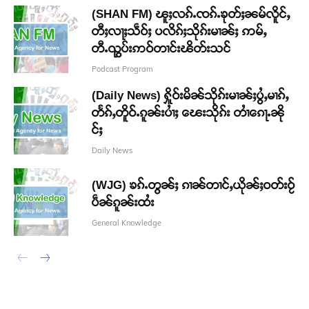
(SHAN FM) ၽူႈလၵ်ႉၸၵ်ႉၶုတ်ႈၼမ်လိူင်ႇ
တီႈလႃႈသဵဝ်ႈ ပလိၵ်ႈသိုၵ်းမၢၼ်ႈ ဢမ်ႇ
တီႉၺွပ်းဢဝ်တၢင်းၽိတ်းသင်
Podcast Program
(Daily News) ႁိူဝ်းမိၼ်သိုၵ်းမၢၼ်ႈပွႆႇမၢၵ်ႇ
တႅၵ်ႇတိူဝ်ႉၵူၼ်းပၢႆႈ ၽေးသိုၵ်း တၢႆၵေႃႉၼို
င်ႈ
Daily News
(WJG) ၶၵ်ႉတွၼ်ႈ ၵၢၼ်တၢင်ႇယိုၼ်ႈဝတ်းဝႂ်
ပဵၼ်ၵူၼ်းထႆး
General Knowledge