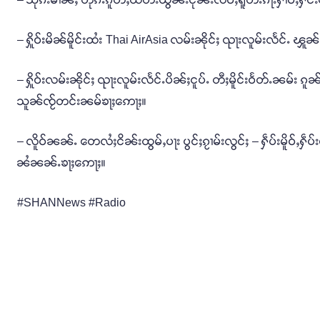
– ႁိူဝ်းမိၼ်မိူင်းထႆး Thai AirAsia လမ်းၼိုင်ႈ ၺႃးလူမ်းလႅင်ႉ ၾူၼ် မၢၵ
– ႁိူဝ်းလမ်းၼိုင်ႈ ၺႃးလူမ်းလႅင်ႉပိၼ်ႈငူပ်ႉ တီႈမိူင်းဝႅတ်ႉၼမ်း ၵ
သူၼ်ၸႂ်တင်းၼမ်ၶႃႈဢေႃႈ။
– လိူဝ်ၼၼ်ႉ တေလႆႈငိၼ်းထွမ်ႇပႃး ပွင်ႈၵႂၢမ်းလွင်ႈ – ႁဵပ်းမိူဝ်ႇႁဵပ်
ၼႆၼၼ်ႉၶႃႈဢေႃႈ။
#SHANNews #Radio