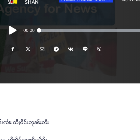
SHAN
Audio
00:00
Player
်းၸၢႆး တီႈဝဵင်းတူၼ်ႈတီး
ယူႇ တီႈဝဵင်းတႃႈၶီႈလဵၵ်း