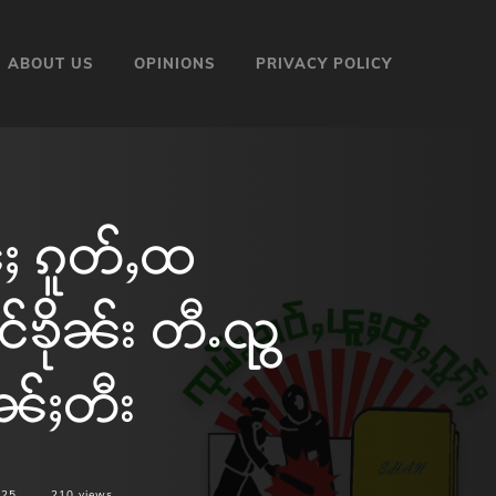
ABOUT US
OPINIONS
PRIVACY POLICY
်ႈ ၵူတ်ႇထ
င်ၶိုၼ်း တီႉၺွ
ူၼ်ႈတီး
025
210
views