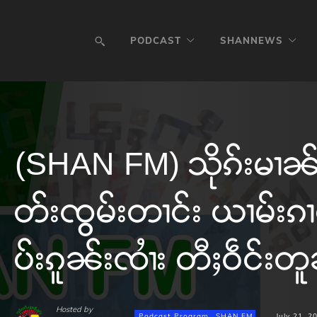
PODCAST
SHANNEWS
(SHAN FM) သိုၵ်းမၢၼ
တ်းၸွမ်းတၢင်း ယၢမ်းၵၢ
ပ်းၵူၼ်းၸၢႆး တီႈဝဵင်းတ
Hosted by
Podcast Program
SHAN FM
July 21, 2