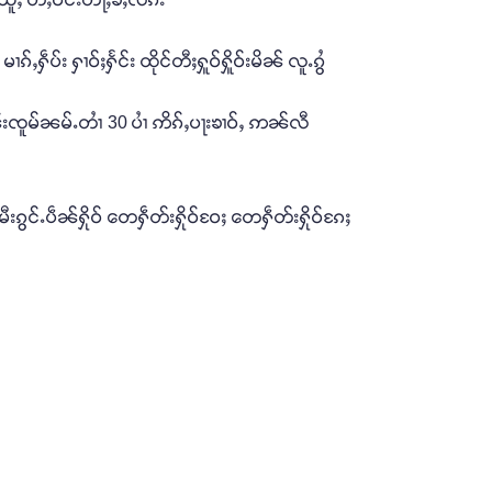
်ႇႁဵပ်း ႁၢဝ်ႈႁႅင်း ထိုင်တီႈႁူဝ်ႁိူဝ်းမိၼ် လူႉၵွႆ
ူၼ်းၸူမ်ၼမ်ႉတၢႆ 30 ပၢႆ ဢိၵ်ႇပႃးၶၢဝ်ႇ ဢၼ်လီ
းမီးၵွင်ႉပဵၼ်ႁိုဝ် တေႁဵတ်းႁိုဝ်ဝႄႈ တေႁဵတ်းႁိုဝ်ၵႄႈ