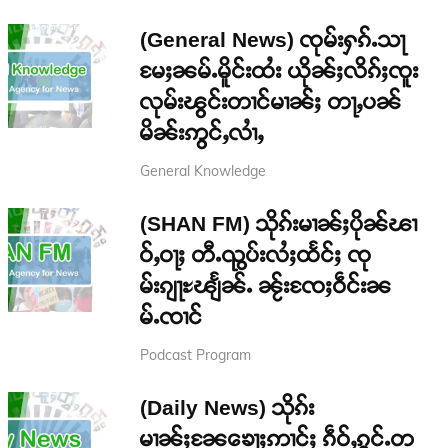
(General News) ၸုမ်းႁၵ်ႉသႃ
မႄႈၼမ်ႉမိူင်းထႆး ယိုၼ်ႈလိၵ်ႈၸူး
လုမ်းၽွင်းတၢင်မၢၼ်ႈ တႃႇပၼ်
မိၼ်းဢွင်ႇလၢႆႇ
General Knowledge
(SHAN FM) သိုၵ်းမၢၼ်ႈပိုၼ်ၽၢ
ဝ်ႇဝႃႈ တီႉၺွပ်းလႆႈထႅင်ႈ ၸု
မ်းၵျႃႊၽျႅၼ်ႉ ၼႂ်းၸႄႈဝဵင်းၼ
မ်ႉၸၢင်
Podcast Program
(Daily News) သိုၵ်း
မၢၼ်ႈၼႄၶေႃႈဢၢင်ႈ ၵဵဝ်ႇၵွင်ႉတ