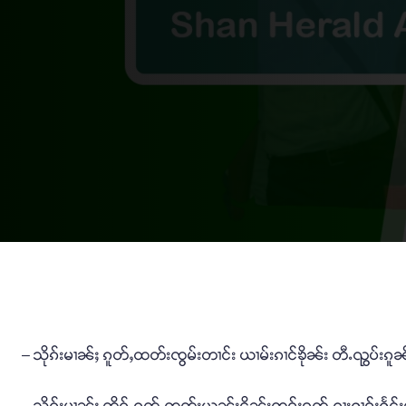
– သိုၵ်းမၢၼ်ႈ ၵူတ်ႇထတ်းၸွမ်းတၢင်း ယၢမ်းၵၢင်ၶိုၼ်း တီႉၺွပ်းၵူၼ
– သိုၵ်းမၢၼ်ႈ တိုၵ်ႉၵူတ်ႇထတ်းယွၼ်းငိုၼ်းၸဝ်ႈရူတ်ႉၵႃးႁၢဝ်ႈႁႅင်း