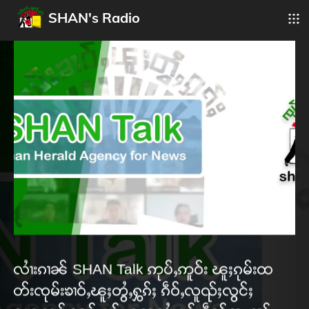
SHAN's Radio
လၢႆးၵၢၼ် SHAN Talk ဢုပ်ႇဢူဝ်း ၽူႈၵုမ်းထ
တ်းၸုမ်းၶၢဝ်ႇၽူႈတွႆႇႁွၵ်ႈ ၵဵဝ်ႇလူၺ်ႈလွင်ႈ