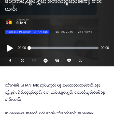
ပေႃးဢမ်ႇၽွမ်ႉႁူမ်ႈ တေလႆႈၵူမ်ႈပဵၼ်ၶႃႈ ၶၢဝ်း
ယၢဝ်း
Hosted by
SHAN
Podcast Program
SHAN Talk
July 20, 2025
245
views
Audio
00:00
00:00
Player
လၢႆးၵၢၼ် SHAN Talk ဢုပ်ႇဢူဝ်း ၽူႈၵုမ်းထတ်းၸုမ်းၶၢဝ်ႇၽူႈ
တွႆႇႁွၵ်ႈ ၵဵဝ်ႇလူၺ်ႈလွင်ႈ ပေႃးဢမ်ႇၽွမ်ႉႁူမ်ႈ တေလႆႈၵူမ်ႈပဵၼ်ၶႃႈ
ၶၢဝ်းယၢဝ်း
#Shannews #ၽူႈတွႆႇႁွၵ်ႈ #သျှမ်းသံတော်ဆင့် #shantalk