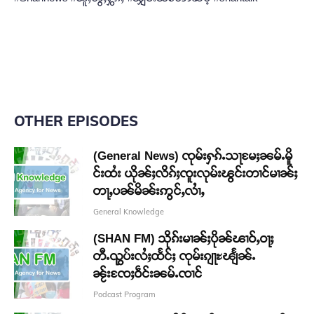
OTHER EPISODES
(General News) ၸုမ်းႁၵ်ႉသႃမႄႈၼမ်ႉမိူ
င်းထႆး ယိုၼ်ႈလိၵ်ႈၸူးလုမ်းၽွင်းတၢင်မၢၼ်ႈ
တႃႇပၼ်မိၼ်းဢွင်ႇလၢႆႇ
General Knowledge
(SHAN FM) သိုၵ်းမၢၼ်ႈပိုၼ်ၽၢဝ်ႇဝႃႈ
တီႉၺွပ်းလႆႈထႅင်ႈ ၸုမ်းၵျႃႊၽျႅၼ်ႉ
ၼႂ်းၸႄႈဝဵင်းၼမ်ႉၸၢင်
Podcast Program