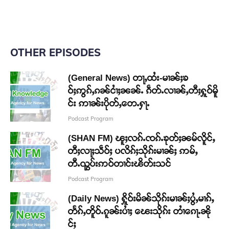
OTHER EPISODES
(General News) တႃႇထႆး-မၢၼ်ႈၶ
ဝ်ႈဢွၵ်ႇၵၼ်ငၢႆႈၼၼ်ႉ ၵဵတ်ႉလၢၼ်ႇတီႈႁူဝ်မိူ
င်း ဢၢၼ်းပိုတ်ႇတေႉႁႃႉ
Podcast Program
(SHAN FM) ၽူႈလၵ်ႉၸၵ်ႉၶုတ်ႈၼမ်လိူင်ႇ
တီႈလႃႈသဵဝ်ႈ ပလိၵ်ႈသိုၵ်းမၢၼ်ႈ ဢမ်ႇ
တီႉၺွပ်းဢဝ်တၢင်းၽိတ်းသင်
Podcast Program
(Daily News) ႁိူဝ်းမိၼ်သိုၵ်းမၢၼ်ႈပွႆႇမၢၵ်ႇ
တႅၵ်ႇတိူဝ်ႉၵူၼ်းပၢႆႈ ၽေးသိုၵ်း တၢႆၵေႃႉၼို
င်ႈ