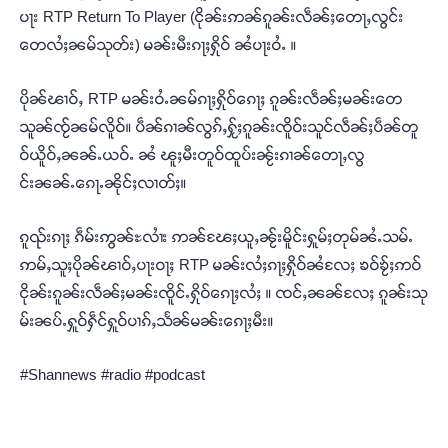
ပႃး RTP Return To Player (ငိုၼ်းဢၼ်ၵူၼ်းလဵၼ်ႈတေႃႇလွင်း
တေလႆႈၼမ်သုတ်း) မၼ်းမီးၵႃႈႁိုဝ် ၼႆပႃးဝႆႉ ။
ပိုၼ်ၽၢဝ်ႇ RTP မၼ်းဝႆႉၼမ်ၵႃႈႁိုဝ်ၵေႃႈ ၵူၼ်းလဵၼ်ႈမၼ်းတေ
သူၼ်ၸႂ်ၼမ်လိူဝ်။ ပဵၼ်ၵၢၼ်လွၵ်ႇႁႂ်ႈၵူၼ်းၸိူဝ်းသူင်လဵၼ်ႈပဵၼ်တူ
ဝ်ယိူဝ်ႇၼၼ်ႉယဝ်ႉ ၼႆ ၽူႈမီးတူဝ်ထူပ်းၼႂ်းၵၢၼ်တေႃႇလွ
င်းၼၼ်ႉၵေႃႉၼိုင်ႈလၢတ်ႈ။
ၵူၺ်းၵႃႈ ၵဵမ်းဢွၼ်ႊလၢႆး ဢၼ်ၽႄႈယူႇၼႂ်းမိူင်းႁူမ်ႈတုမ်ၼႆႉသမ်ႉ
ဢမ်ႇသူႈပိုၼ်ၽၢဝ်ႇပႃးဝႃႈ RTP မၼ်းလႆႈၵႃႈႁိုဝ်ၼႆလႄႈ ၶဝ်ၶႂ်ႈဢဝ်
ငိုၼ်းၵူၼ်းလဵၼ်ႈမၼ်းၸိူင်ႉႁိုဝ်ၵေႃႈလႆႈ ။ ၸင်ႇၼၼ်လႄႈ ၵူၼ်းသု
မ်းၼပ်ႉႁူဝ်ႁဵင်ႁူဝ်ပၢၵ်ႇသႅၼ်မၼ်းၵေႃႈမီး။
#Shannews #radio #podcast