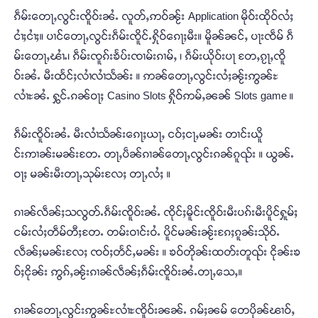
ၵဵမ်းတေႃႇလွင်းၸိူဝ်းၼႆႉ လူတ်ႇဢဝ်ၼႂ်း Application မိုဝ်းထိုဝ်လႆႈ
ငၢႆႈငၢႆႈ။ ပၢင်တေႃႇလွင်းၵဵမ်းၸိူင်ႉႁိုဝ်ၵေႃႈမီး။ မိူၼ်ၼင်ႇ ပႃးၸဵမ် ၵဵ
မ်းတေႃႇၽၢႆႉ၊ ၵဵမ်းၸူၵ်းၶႅပ်းၸၢမ်းၵၢမ်ႇ ၊ ၵဵမ်းယိုဝ်းပႃ တႄႇၵႂႃႇၸိူ
ဝ်းၼႆႉ မီးထႅင်ႈလၢႆလၢႆသႅၼ်း ။ ဢၼ်တေႃႇလွင်းလႆႈၼႂ်းဢွၼ်ႊ
လၢႆႊၼႆႉ ႁွင်ႉၵၼ်ဝႃႈ Casino Slots ႁိုဝ်ဢမ်ႇၼၼ် Slots game ။
ၵဵမ်းၸိူဝ်းၼႆႉ မီးလၢႆသႅၼ်းၵေႃႈယႃႇ ငဝ်ႈငႃႇမၼ်း တၢင်းယိူ
င်းဢၢၼ်းမၼ်းတႄႉ တႃႇပဵၼ်ၵၢၼ်တေႃႇလွင်းၵၼ်ၵူၺ်း ။ ယွၼ်ႉ
ဝႃႈ မၼ်းမီးတႃႇသုမ်းလႄႈ တႃႇလႆႈ ။
ၵၢၼ်လဵၼ်ႈသလွတ်ႉၵဵမ်းၸိူဝ်းၼႆႉ ၸိုင်ႈမိူင်းၸိူဝ်းမီးပၵ်းမီးပိူင်ႁူမ်ႈ
ငမ်းလႆႈတဵမ်တီႈတႄႉ တမ်းဝၢင်းဝႆႉ ပိူင်မၼ်းၼႂ်းၵႄႈၵူၼ်းသိုဝ်ႉ
လဵၼ်ႈမၼ်းလႄႈ ၸဝ်ႈတႅင်ႇမၼ်း ။ ၶဝ်တိုၼ်းထတ်းတူၺ်း ငိုၼ်းၶ
ဝ်ႈငိုၼ်း ဢွၵ်ႇၼႂ်းၵၢၼ်လဵၼ်ႈၵဵမ်းၸိူဝ်းၼႆႉတႃႇသေႇ။
ၵၢၼ်တေႃႇလွင်းဢွၼ်ႊလၢႆႊၸိူဝ်းၼၼ်ႉ ၵမ်ႈၼမ် တေပိုၼ်ၽၢဝ်ႇ