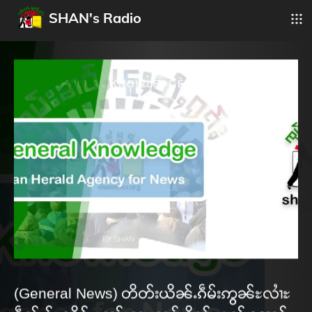
SHAN's Radio
(General News) တိတ်းယိၼ်ႉၵဵမ်းဢွၼ်ႊလၢႆႊ