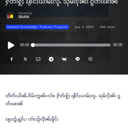
ႁဵတ်းႁႂ်ႈ ၾိင်ႈယၢမ်ႈလူႉ သုမ်းငိုၼ်း ၵွတ်းၽၢၼ်
Hosted by
SHAN
General Knowledge
Podcast Program
July 3, 2025
288
views
Audio
00:00
00:00
Player
တိတ်းယိၼ်ႉၵဵမ်းဢွၼ်ႊလၢႆႊ ႁဵတ်းႁႂ်ႈ ၾိင်ႈယၢမ်ႈလူႉ သုမ်းငိုၼ်း ၵွ
တ်းၽၢၼ်
ၽူႈတွႆႇႁွၵ်ႈ ၊ ၸၢႆးသႂ်ၸိုၼ်ႈမိူင်း