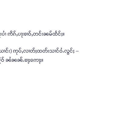
းပၢႆ ဢိၵ်ႇပႃးၶၢဝ်ႇတင်းၼမ်ထႅင်ႈ။
ယၢင်း) ဢုပ်ႇလၢတ်ႈထတ်းသၢင်ဝႆႉလွင်ႈ –
ႉႁိုဝ် ၼႆၼၼ်ႉၶႃႈဢေႃႈ။