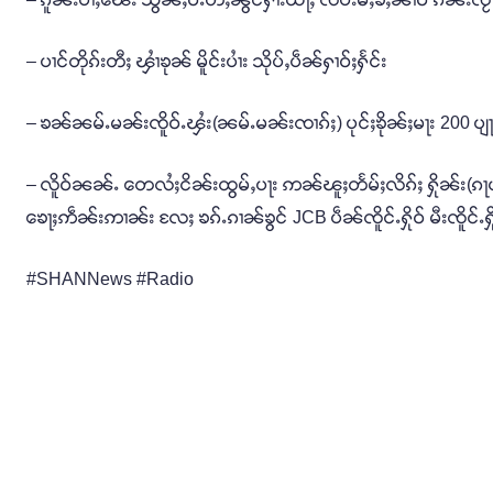
– ပၢင်တိုၵ်းတီႈ ၾၢႆၶုၼ် မိူင်းပၢႆး သိုပ်ႇပဵၼ်ႁၢဝ်ႈႁႅင်း
– ၶၼ်ၼမ်ႉမၼ်းၸိူဝ်ႉၾႆး(ၼမ်ႉမၼ်းၸၢၵ်ႈ) ပုင်ႈၶိုၼ်ႈမႃး 200 ပျႃ
– လိူဝ်ၼၼ်ႉ တေလႆႈငိၼ်းထွမ်ႇပႃး ဢၼ်ၽူႈတႅမ်ႈလိၵ်ႈ ႁိုၼ်း(ၵႃ
ၶေႃႈဢဵၼ်းဢၢၼ်း လႄႈ ၶၵ်ႉၵၢၼ်ၶွင် JCB ပဵၼ်ၸိူင်ႉႁိုဝ် မီးၸိူင်
#SHANNews #Radio