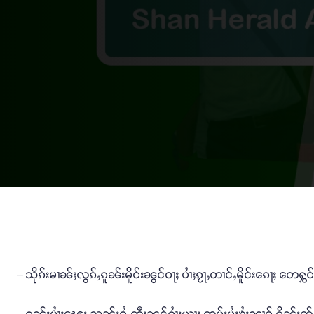
– သိုၵ်းမၢၼ်ႈလွၵ်ႇၵူၼ်းမိူင်းၼွင်ဝႃႈ ပၢႆႈၵႂႃႇတၢင်ႇမိူင်းၵေႃႈ တေႁွင
– ၵူၼ်းပၢႆႈၽေး သွၼ်ႈဝႆႉတီႈၼွင်ႁၢႆးယႃႈ ၸပ်းမႆႈၶႆႈၼၢဝ် ၵိၼ်းၸႂ်