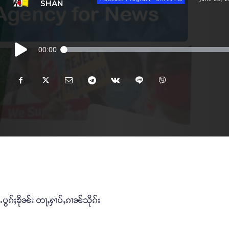
SHAN
Audio
00:00
Player
်ႉပွၵ်ႈၶိုၼ်း တႃႇႁၢပ်ႇၵၢၼ်သိုၵ်း