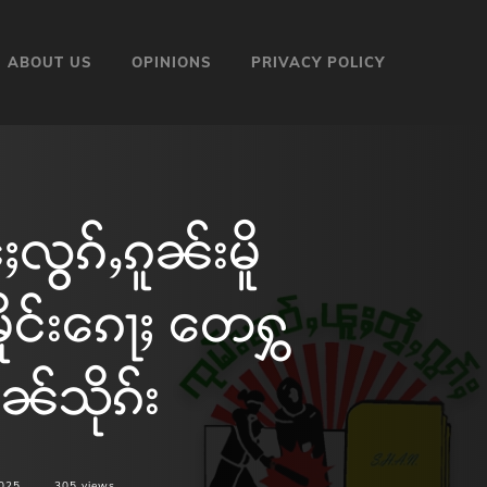
ABOUT US
OPINIONS
PRIVACY POLICY
လွၵ်ႇၵူၼ်းမိူ
ႇမိူင်းၵေႃႈ တေႁွ
ၢၼ်သိုၵ်း
2025
305
views