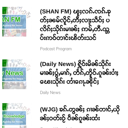
(SHAN FM) ၽူႈလၵ်ႉၸၵ်ႉၶု
တ်ႈၼမ်လိူင်ႇတီႈလႃႈသဵဝ်ႈ ပ
လိၵ်ႈသိုၵ်းမၢၼ်ႈ ဢမ်ႇတီႉၺွ
ပ်းဢဝ်တၢင်းၽိတ်းသင်
Podcast Program
(Daily News) ႁိူဝ်းမိၼ်သိုၵ်း
မၢၼ်ႈပွႆႇမၢၵ်ႇ တႅၵ်ႇတိူဝ်ႉၵူၼ်းပၢႆႈ
ၽေးသိုၵ်း တၢႆၵေႃႉၼိုင်ႈ
Daily News
(WJG) ၶၵ်ႉတွၼ်ႈ ၵၢၼ်တၢင်ႇယို
ၼ်ႈဝတ်းဝႂ် ပဵၼ်ၵူၼ်းထႆး