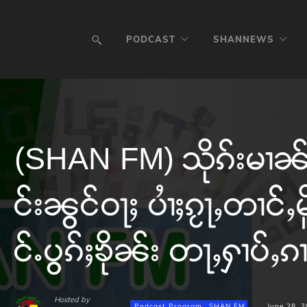
PODCAST
SHANNEWS
(SHAN FM) သိုၵ်းမၢၼ်ႈ
င်းၼွင်ဝႃႈ ပၢႆႈၵႂႃႇတၢင်
င်ႉပွၵ်ႈၶိုၼ်း တႃႇႁၢပ်ႇၵ
Hosted by
Podcast Program
SHAN FM
June 28, 