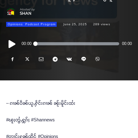
Hosted by
SHAN
Opinions
Podcast Program
June 25, 2025
289
views
Audio
00:00
00:00
Player
– ၵၢၼ်ပဵၼ်ယူႇႁႅင်းၵၢၼ် ၼႂ်းမိူင်းထႆး
#ၽူႈတွႆႇႁွၵ်ႈ #Shannews
#တၢင်းႁၼ်ထိုင် #Opinions