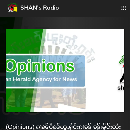
SHAN's Radio
(Opinions) ၵၢၼ်ပဵၼ်ယူႇႁႅင်းၵၢၼ် ၼႂ်းမိူင်းထႆး