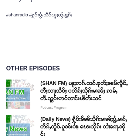
#shanradio #ႁူင်းပွႆႇသဵင်ၽူႈတွႆႇႁွၵ်ႈ
OTHER EPISODES
(SHAN FM) ၽူႈလၵ်ႉၸၵ်ႉၶုတ်ႈၼမ်လိူင်ႇ
တီႈလႃႈသဵဝ်ႈ ပလိၵ်ႈသိုၵ်းမၢၼ်ႈ ဢမ်ႇ
တီႉၺွပ်းဢဝ်တၢင်းၽိတ်းသင်
Podcast Program
(Daily News) ႁိူဝ်းမိၼ်သိုၵ်းမၢၼ်ႈပွႆႇမၢၵ်ႇ
တႅၵ်ႇတိူဝ်ႉၵူၼ်းပၢႆႈ ၽေးသိုၵ်း တၢႆၵေႃႉၼို
င်ႈ