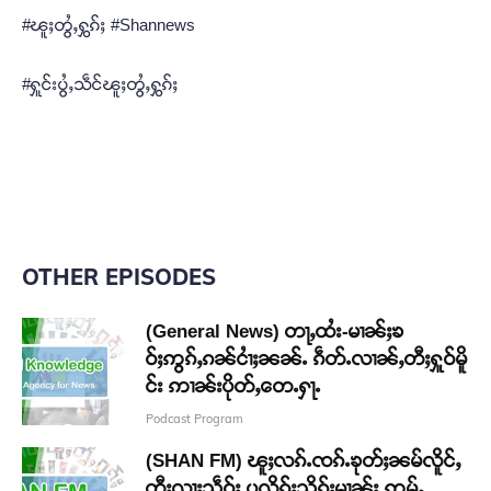
#ၽူႈတွႆႇႁွၵ်ႈ #Shannews
#ႁူင်းပွႆႇသဵင်ၽူႈတွႆႇႁွၵ်ႈ
OTHER EPISODES
(General News) တႃႇထႆး-မၢၼ်ႈၶ
ဝ်ႈဢွၵ်ႇၵၼ်ငၢႆႈၼၼ်ႉ ၵဵတ်ႉလၢၼ်ႇတီႈႁူဝ်မိူ
င်း ဢၢၼ်းပိုတ်ႇတေႉႁႃႉ
Podcast Program
(SHAN FM) ၽူႈလၵ်ႉၸၵ်ႉၶုတ်ႈၼမ်လိူင်ႇ
တီႈလႃႈသဵဝ်ႈ ပလိၵ်ႈသိုၵ်းမၢၼ်ႈ ဢမ်ႇ