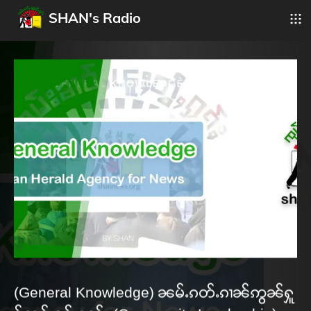
SHAN's Radio
(General Knowledge) ၼမ်ႉၵတ်ႉၵၢၼ်ဢွၼ်ႁူ