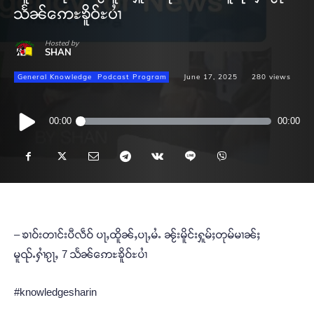
သႅၼ်ဢေႊၶိူဝ်ႊပၢႆ
Hosted by
SHAN
General Knowledge
Podcast Program
June 17, 2025
280
views
Audio
00:00
00:00
Player
– ၶၢဝ်းတၢင်းပီလဵဝ် ပႃႇထိူၼ်ႇပႃႇမႆႉ ၼႂ်းမိူင်းႁူမ်ႈတုမ်မၢၼ်ႈ
မူၺ်ႉႁၢႆၵႂႃႇ 7 သႅၼ်ဢေႊၶိူဝ်ႊပၢႆ
#knowledgesharin