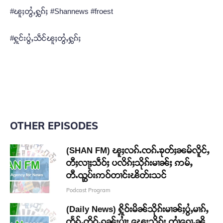
#ၽူႈတွႆႇႁွၵ်ႈ #Shannews #froest
#ႁူင်းပွႆႇသဵင်ၽူႈတွႆႇႁွၵ်ႈ
OTHER EPISODES
(SHAN FM) ၽူႈလၵ်ႉၸၵ်ႉၶုတ်ႈၼမ်လိူင်ႇ
တီႈလႃႈသဵဝ်ႈ ပလိၵ်ႈသိုၵ်းမၢၼ်ႈ ဢမ်ႇ
တီႉၺွပ်းဢဝ်တၢင်းၽိတ်းသင်
Podcast Program
(Daily News) ႁိူဝ်းမိၼ်သိုၵ်းမၢၼ်ႈပွႆႇမၢၵ်ႇ
တႅၵ်ႇတိူဝ်ႉၵူၼ်းပၢႆႈ ၽေးသိုၵ်း တၢႆၵေႃႉၼို