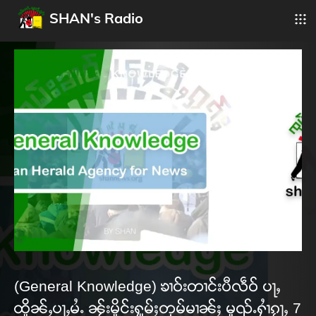
SHAN's Radio
(General Knowledge) ၶၢဝ်းတၢင်းပီလဵဝ် ပႃႇ
ထိူၼ်ႇပႃႇမႆႉ ၼႂ်းမိူင်းႁူမ်ႈတုမ်မၢၼ်ႈ မူၺ်ႉႁၢႆၵႂႃႇ 7