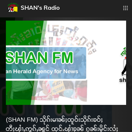
SHAN's Radio
(SHAN FM) သိုၵ်းမၢၼ်ႈထူဝ်းသိုၵ်းၶဝ်ႈ
တီႈၾၢႆႇဢွၵ်ႇၼွင် ထုင်ႉၾၢႆၶုၼ် ၵူၼ်းမိူင်းလႆႈ