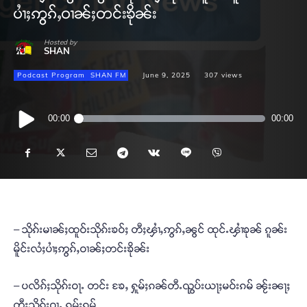
ပၢႆႈဢွၵ်ႇဝၢၼ်ႈတင်းၶိုၼ်း
Hosted by
SHAN
Podcast Program
SHAN FM
June 9, 2025
307
views
Audio
00:00
00:00
Player
– သိုၵ်းမၢၼ်ႈထူဝ်းသိုၵ်းၶဝ်ႈ တီႈၾၢႆႇဢွၵ်ႇၼွင် ထုင်ႉၾၢႆၶုၼ် ၵူၼ်း
မိူင်းလႆႈပၢႆႈဢွၵ်ႇဝၢၼ်ႈတင်းၶိုၼ်း
– ပလိၵ်ႈသိုၵ်းဝႃႉ တင်း ၶႄႇ ႁူမ်ႈၵၼ်တီႉၺွပ်းယႃႈမဝ်းၵမ် ၼႂ်းၼႃႈ
တီႈသိုၵ်းဝႃႉ ၵုမ်းၵမ်