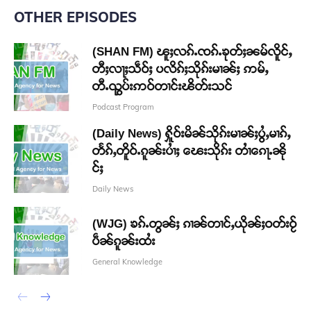
OTHER EPISODES
(SHAN FM) ၽူႈလၵ်ႉၸၵ်ႉၶုတ်ႈၼမ်လိူင်ႇ
တီႈလႃႈသဵဝ်ႈ ပလိၵ်ႈသိုၵ်းမၢၼ်ႈ ဢမ်ႇ
တီႉၺွပ်းဢဝ်တၢင်းၽိတ်းသင်
Podcast Program
(Daily News) ႁိူဝ်းမိၼ်သိုၵ်းမၢၼ်ႈပွႆႇမၢၵ်ႇ
တႅၵ်ႇတိူဝ်ႉၵူၼ်းပၢႆႈ ၽေးသိုၵ်း တၢႆၵေႃႉၼို
င်ႈ
Daily News
(WJG) ၶၵ်ႉတွၼ်ႈ ၵၢၼ်တၢင်ႇယိုၼ်ႈဝတ်းဝႂ်
ပဵၼ်ၵူၼ်းထႆး
General Knowledge