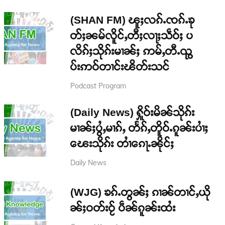
(SHAN FM) ၽူႈလၵ်ႉၸၵ်ႉၶု
တ်ႈၼမ်လိူင်ႇတီႈလႃႈသဵဝ်ႈ ပ
လိၵ်ႈသိုၵ်းမၢၼ်ႈ ဢမ်ႇတီႉၺွ
ပ်းဢဝ်တၢင်းၽိတ်းသင်
Podcast Program
(Daily News) ႁိူဝ်းမိၼ်သိုၵ်း
မၢၼ်ႈပွႆႇမၢၵ်ႇ တႅၵ်ႇတိူဝ်ႉၵူၼ်းပၢႆႈ
ၽေးသိုၵ်း တၢႆၵေႃႉၼိုင်ႈ
Daily News
(WJG) ၶၵ်ႉတွၼ်ႈ ၵၢၼ်တၢင်ႇယို
ၼ်ႈဝတ်းဝႂ် ပဵၼ်ၵူၼ်းထႆး