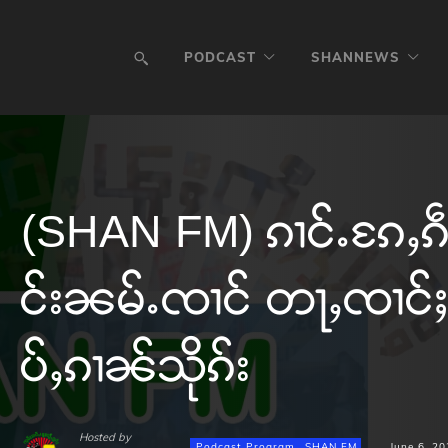
PODCAST
SHANNEWS
(SHAN FM) ၵၢင်ႉၵႄႇၵဵပ်
င်းၼမ်ႉၸၢင် တႃႇၸၢင်ႈၵ
ပ်ႇၵၢၼ်သိုၵ်း
Hosted by
Podcast Program
SHAN FM
June 6, 20