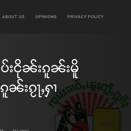
ABOUT US
OPINIONS
PRIVACY POLICY
းငိုၼ်းၵူၼ်းမိူ
ူၼ်းၵႂႃႇႁၢ
25
211
views