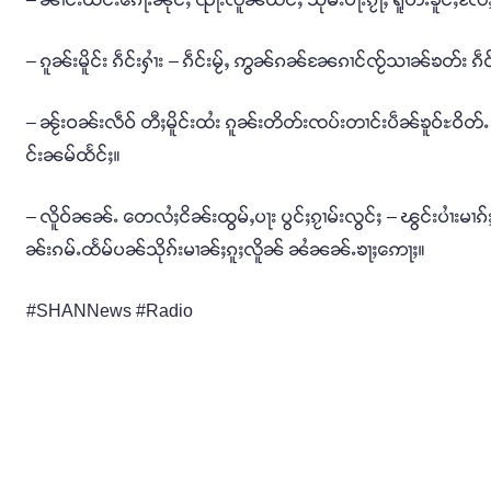
– ၵူၼ်းမိူင်း ၵဵင်းႁၢႆး – ၵဵင်းမႂ်ႇ ဢွၼ်ၵၼ်ၼႄၵၢင်ၸႂ်သၢၼ်ၶတ်း ၵ
– ၼႂ်းဝၼ်းလဵဝ် တီႈမိူင်းထႆး ၵူၼ်းတိတ်းၸပ်းတၢင်းပဵၼ်ၶူဝ်ႊဝိတ်ႉ 
င်းၼမ်ထႅင်ႈ။
– လိူဝ်ၼၼ်ႉ တေလႆႈငိၼ်းထွမ်ႇပႃး ပွင်ႈၵႂၢမ်းလွင်ႈ – ၽွင်းပၢႆးမၢၵ်ႈ
ၼ်းၵမ်ႉထႅမ်ပၼ်သိုၵ်းမၢၼ်ႈၵူႈလိူၼ် ၼႆၼၼ်ႉၶႃႈဢေႃႈ။
#SHANNews #Radio