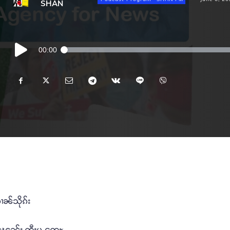
SHAN
Audio
00:00
Player
ၵၢၼ်သိုၵ်း
လႄႈၾူၼ်း တီႈမူႇၸေႊ