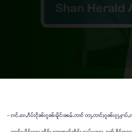
– ၵၢင်ႉၵႄႇၵဵပ်းငိုၼ်းၵူၼ်းမိူင်းၼမ်ႉၸၢင် တႃႇၸၢင်ႈၵူၼ်းၵႂႃႇႁၢပ်ႇ
– ၼၢင်းယိင်းၵေႃႉၼိုင်ႈ ၺႃးၸူၼ်ထႅင်ႈ သုမ်းပႃးၵႂႃႇ ရူတ်ႉၶိူင်ႈ