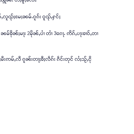
ဵဝ်ႇလူၺ်ႈမႄႈၼမ်ႉၵူၵ်း ဝူၺ်ႇႁင်ႈ
ၼမ်ၶိုၼ်ႈမႃး 2မိုၼ်ႇပၢႆ တၢႆ 3ၵေႃႉ ဢိၵ်ႇပႃးၶၢဝ်ႇတၢ
မီးဢမ်ႇလီ ၵူၼ်းတႃႈၶီႈလဵၵ်း ၵဵင်းတုင် လႆႈသႂ်ႇငို