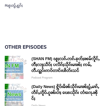
#ၽူႈတွႆႇႁွၵ်ႈ
OTHER EPISODES
(SHAN FM) ၽူႈလၵ်ႉၸၵ်ႉၶုတ်ႈၼမ်လိူင်ႇ
တီႈလႃႈသဵဝ်ႈ ပလိၵ်ႈသိုၵ်းမၢၼ်ႈ ဢမ်ႇ
တီႉၺွပ်းဢဝ်တၢင်းၽိတ်းသင်
Podcast Program
(Daily News) ႁိူဝ်းမိၼ်သိုၵ်းမၢၼ်ႈပွႆႇမၢၵ်ႇ
တႅၵ်ႇတိူဝ်ႉၵူၼ်းပၢႆႈ ၽေးသိုၵ်း တၢႆၵေႃႉၼို
င်ႈ
Daily News