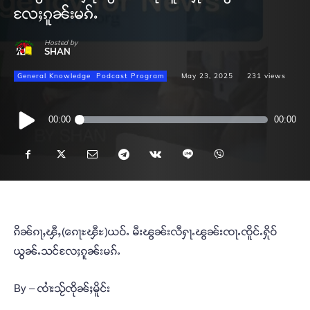
လႄႈၵူၼ်းမၵ်ႉ
Hosted by
SHAN
General Knowledge
Podcast Program
May 23, 2025
231
views
Audio
00:00
00:00
Player
ၵိၼ်ၵႃႇၾီႇ(ၵေႃႊၾီႊ)ယဝ်ႉ မီးၽွၼ်းလီႁႃႉၽွၼ်းၸႃႉၸိူင်ႉႁိုဝ်
ယွၼ်ႉသင်လႄႈၵူၼ်းမၵ်ႉ
By – ၸၢႆးသႂ်ၸိုၼ်ႈမိူင်း