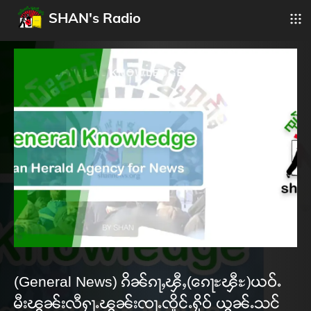
SHAN's Radio
(General News) ၵိၼ်ၵႃႇၾီႇ(ၵေႃႊၾီႊ)ယဝ်ႉ
မီးၽွၼ်းလီႁႃႉၽွၼ်းၸႃႉၸိူင်ႉႁိုဝ် ယွၼ်ႉသင်