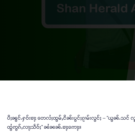
ပီႈၼွင်ႉႁဝ်းၶႃႈ တေလႆႈထွမ်ႇငိၼ်းပွင်ႈၵႂၢမ်းလွင်ႈ – ”ယွၼ်ႉသင် လူင်ပွ
ထွႆဢွၵ်ႇလႃႈသဵဝ်ႈ” ၼႆၼၼ်ႉၶႃႈဢေႃႈ။