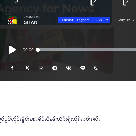
Hosted by
Podcast Program
SHAN FM
May 16, 2
SHAN
Audio
00:00
Player
င်ၸိုင်ႈမိူင်းၶႄႇ မိပ်ႇငႅၼ်းတဵၵ်းႁႂ်ႈသိုၵ်းၵဝ်ႈၵၢင်ႉ