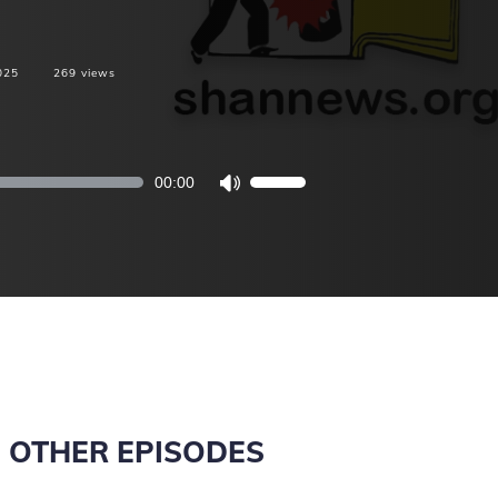
025
269
views
00:00
Use
Up/Down
Arrow
keys
to
increase
or
decrease
volume.
OTHER EPISODES