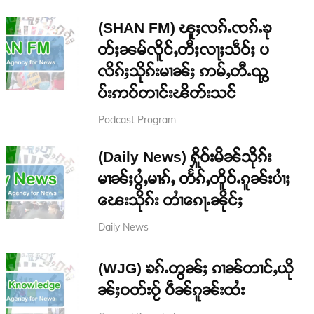
(SHAN FM) ၽူႈလၵ်ႉၸၵ်ႉၶု
တ်ႈၼမ်လိူင်ႇတီႈလႃႈသဵဝ်ႈ ပ
လိၵ်ႈသိုၵ်းမၢၼ်ႈ ဢမ်ႇတီႉၺွ
ပ်းဢဝ်တၢင်းၽိတ်းသင်
Podcast Program
(Daily News) ႁိူဝ်းမိၼ်သိုၵ်း
မၢၼ်ႈပွႆႇမၢၵ်ႇ တႅၵ်ႇတိူဝ်ႉၵူၼ်းပၢႆႈ
ၽေးသိုၵ်း တၢႆၵေႃႉၼိုင်ႈ
Daily News
(WJG) ၶၵ်ႉတွၼ်ႈ ၵၢၼ်တၢင်ႇယို
ၼ်ႈဝတ်းဝႂ် ပဵၼ်ၵူၼ်းထႆး