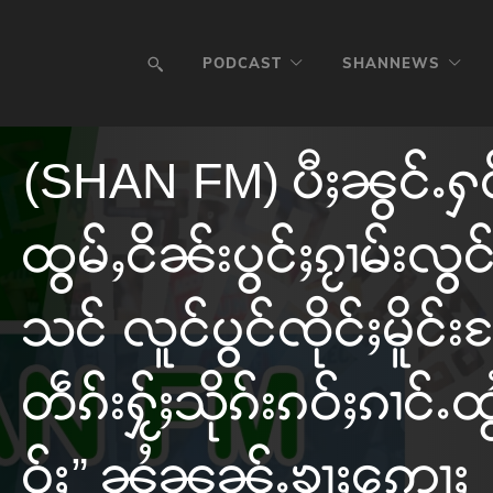
PODCAST
SHANNEWS
(SHAN FM) ပီႈၼွင်ႉႁ
ထွမ်ႇငိၼ်းပွင်ႈၵႂၢမ်းလွ
သင် လူင်ပွင်ၸိုင်ႈမိူင်း
တဵၵ်းႁႂ်ႈသိုၵ်းၵဝ်ႈၵၢင်
ဝ်ႈ” ၼႆၼၼ်ႉၶႃႈဢေႃႈ