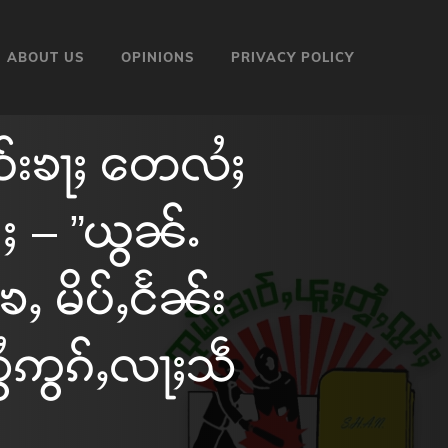
ABOUT US
OPINIONS
PRIVACY POLICY
ဝ်းၶႃႈ တေလႆႈ
င်ႈ – ”ယွၼ်ႉ
ၶႄႇ မိပ်ႇငႅၼ်း
ႉထွႆဢွၵ်ႇလႃႈသဵ