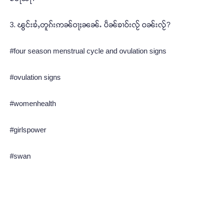
3. ၽွင်းၶႆႇတူၵ်းဢၼ်ဝႃႈၼၼ်ႉ ပဵၼ်ၶၢဝ်းလႂ် ဝၼ်းလႂ်?
#four season menstrual cycle and ovulation signs
#ovulation signs
#womenhealth
#girlspower
#swan