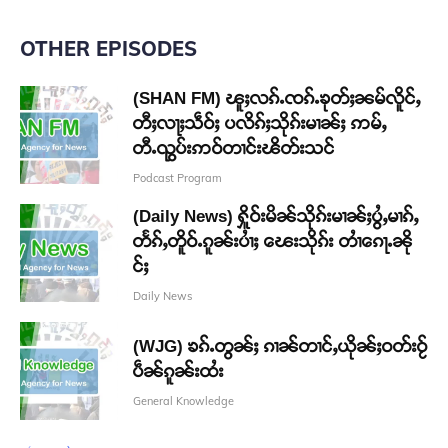
OTHER EPISODES
(SHAN FM) ၽူႈလၵ်ႉၸၵ်ႉၶုတ်ႈၼမ်လိူင်ႇ
တီႈလႃႈသဵဝ်ႈ ပလိၵ်ႈသိုၵ်းမၢၼ်ႈ ဢမ်ႇ
တီႉၺွပ်းဢဝ်တၢင်းၽိတ်းသင်
Podcast Program
(Daily News) ႁိူဝ်းမိၼ်သိုၵ်းမၢၼ်ႈပွႆႇမၢၵ်ႇ
တႅၵ်ႇတိူဝ်ႉၵူၼ်းပၢႆႈ ၽေးသိုၵ်း တၢႆၵေႃႉၼို
င်ႈ
Daily News
(WJG) ၶၵ်ႉတွၼ်ႈ ၵၢၼ်တၢင်ႇယိုၼ်ႈဝတ်းဝႂ်
ပဵၼ်ၵူၼ်းထႆး
General Knowledge