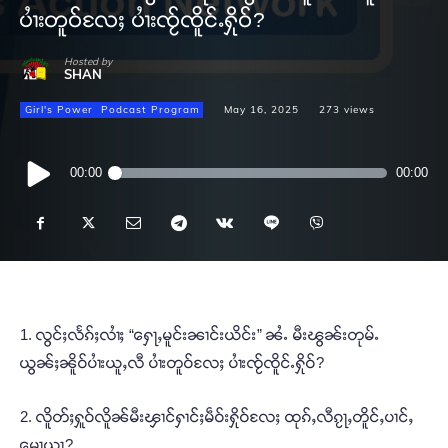
ပၢႆးတူဝ်လႄႈ ပၢႆးၸႂ်ၸိူင်ႉႁိုဝ်?
Hosted by
SHAN
Girl's Power
Podcast Program
May 16, 2025
273
views
Audio
00:00
00:00
Player
1. လွင်ႈလႅၵ်ႈလၢႆႈ “ႁေႃႇမူင်းၼၢင်းယိင်း” ၼႆႉ မီးၽွၼ်းတုမ်ႉ
ယွၼ်ႈၼိူဝ်ပၢႆးယူႇလီ ပၢႆးတူဝ်လႄႈ ပၢႆးၸႂ်ၸိူင်ႉႁိုဝ်?
2. လိူတ်ႈႁူဝ်လိူၼ်မီးၾၢင်ႁၢင်ႈမဵဝ်းႁိုဝ်လႄႈ ထုၵ်ႇလီၵႂႃႇတိူင်ႇပၢင်ႇ
မေႃယႃ?