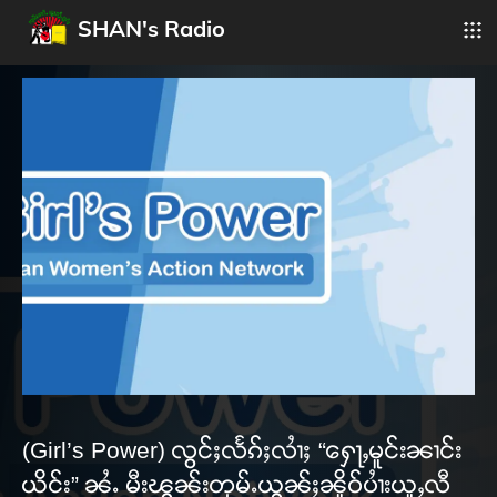
SHAN's Radio
(Girl’s Power) လွင်ႈလႅၵ်ႈလၢႆႈ “ႁေႃႇမူင်းၼၢင်း
ယိင်း” ၼႆႉ မီးၽွၼ်းတုမ်ႉယွၼ်ႈၼိူဝ်ပၢႆးယူႇလီ