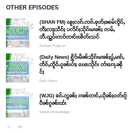
OTHER EPISODES
(SHAN FM) ၽူႈလၵ်ႉၸၵ်ႉၶုတ်ႈၼမ်လိူင်ႇ
တီႈလႃႈသဵဝ်ႈ ပလိၵ်ႈသိုၵ်းမၢၼ်ႈ ဢမ်ႇ
တီႉၺွပ်းဢဝ်တၢင်းၽိတ်းသင်
Podcast Program
(Daily News) ႁိူဝ်းမိၼ်သိုၵ်းမၢၼ်ႈပွႆႇမၢၵ်ႇ
တႅၵ်ႇတိူဝ်ႉၵူၼ်းပၢႆႈ ၽေးသိုၵ်း တၢႆၵေႃႉၼို
င်ႈ
Daily News
(WJG) ၶၵ်ႉတွၼ်ႈ ၵၢၼ်တၢင်ႇယိုၼ်ႈဝတ်းဝႂ်
ပဵၼ်ၵူၼ်းထႆး
General Knowledge