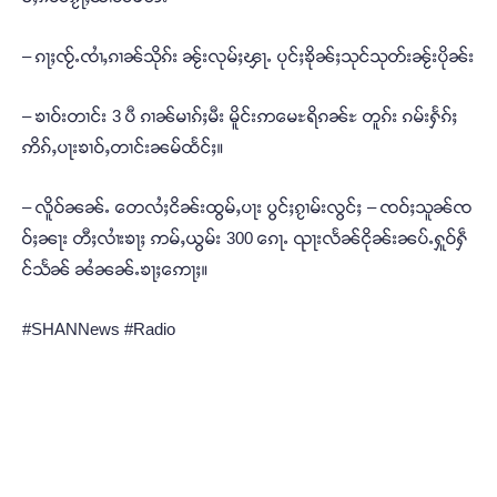
– ၵႃႈၸႂ်ႉၸၢႆႇၵၢၼ်သိုၵ်း ၼႂ်းလုမ်ႈၾႃႉ ပုင်ႈၶိုၼ်ႈသုင်သုတ်းၼႂ်းပိုၼ်း
– ၶၢဝ်းတၢင်း 3 ပီ ၵၢၼ်မၢၵ်ႈမီး မိူင်းဢမေႊရိၵၼ်ႊ တူၵ်း ၵမ်းႁႅၵ်ႈ
ဢိၵ်ႇပႃးၶၢဝ်ႇတၢင်းၼမ်ထႅင်ႈ။
– လိူဝ်ၼၼ်ႉ တေလႆႈငိၼ်းထွမ်ႇပႃး ပွင်ႈၵႂၢမ်းလွင်ႈ – ၸဝ်ႈသူၼ်ၸ
ဝ်ႈၼႃး တီႈလၢႆးၶႃႈ ဢမ်ႇယွမ်း 300 ၵေႃႉ ၺႃးလႅၼ်ငိုၼ်းၼပ်ႉႁူဝ်ႁဵ
င်သႅၼ် ၼႆၼၼ်ႉၶႃႈဢေႃႈ။
#SHANNews #Radio