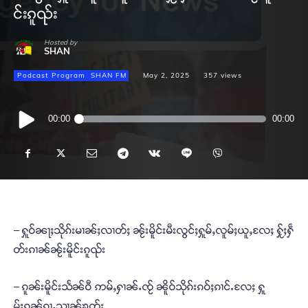
င်းၵူၺ်း
Hosted by
SHAN
Podcast Program
SHAN FM
May 2, 2025
357
views
Audio
00:00
00:00
Player
– ႁူဝ်ၼႃႈသိုၵ်းမၢၼ်ႈလၢတ်ႈ ၼႂ်းမိူင်းမီးလွင်ႈႁူမ်ႇလူမ်ႈယူႇလႄႈ ႁႂ်ႈႁဵ
တ်းၵၢၼ်ၼႂ်းမိူင်းၵူၺ်း
– ၵူၼ်းမိူင်းသႅၼ်ဝီ ဢမ်ႇႁၢၼ်ႉၸႂ် ၼိူဝ်သိုၵ်းၵဝ်ႈၵၢင်ႉလႄႈ ႁူ
မ်ႈၵၼ်ၵႂႃႇသၢၼ်ၶတ်း