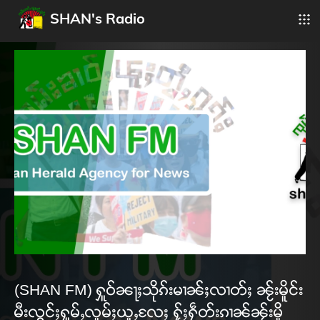
SHAN's Radio
(SHAN FM) ႁူဝ်ၼႃႈသိုၵ်းမၢၼ်ႈလၢတ်ႈ ၼႂ်းမိူင်း
မီးလွင်ႈႁူမ်ႇလူမ်ႈယူႇလႄႈ ႁႂ်ႈႁဵတ်းၵၢၼ်ၼႂ်းမိူ