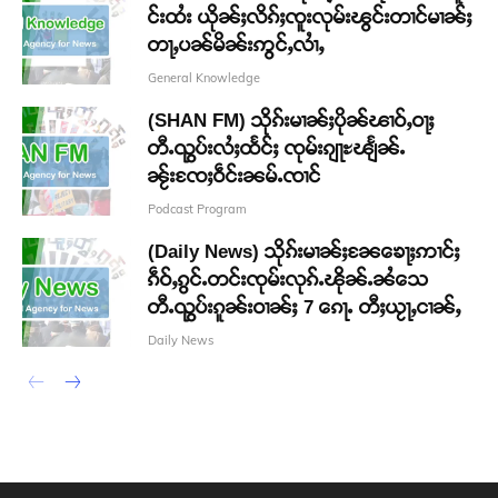
င်းထႆး ယိုၼ်ႈလိၵ်ႈၸူးလုမ်းၽွင်းတၢင်မၢၼ်ႈ
တႃႇပၼ်မိၼ်းဢွင်ႇလၢႆႇ
General Knowledge
(SHAN FM) သိုၵ်းမၢၼ်ႈပိုၼ်ၽၢဝ်ႇဝႃႈ
တီႉၺွပ်းလႆႈထႅင်ႈ ၸုမ်းၵျႃႊၽျႅၼ်ႉ
ၼႂ်းၸႄႈဝဵင်းၼမ်ႉၸၢင်
Podcast Program
(Daily News) သိုၵ်းမၢၼ်ႈၼႄၶေႃႈဢၢင်ႈ
ၵဵဝ်ႇၵွင်ႉတင်းၸုမ်းလုၵ်ႉၽိုၼ်ႉၼႆသေ
တီႉၺွပ်းၵူၼ်းဝၢၼ်ႈ 7 ၵေႃႉ တီႈယႂႃႇငၢၼ်ႇ
Daily News