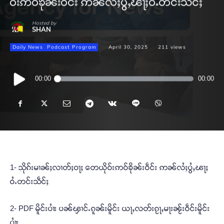
ဝ်းဢဝ်ၶိုၼ်းဝဵင်း ဢၼ်လႆႈပွႆႇၽႃႈဝႆႉတင်းသဵင်ႈ
Hosted by
SHAN
Daily News
Podcast Program
April 30, 2025
211
views
Audio
00:00
00:00
Player
1- သိုၵ်းမၢၼ်ႈလၢတ်ႈဝႃႈ တေယိုဝ်းဢဝ်ၶိုၼ်းဝဵင်း ဢၼ်လႆႈပွႆႇၽႃႈ
ဝႆႉတင်းသဵင်ႈ
2- PDF မိူင်းပၢႆး ပၼ်ၾၢင်ႉၵူၼ်းမိူင်း ယႃႇလတ်းၵႂႃႇမႃးၼႂ်းဝဵင်းမိူင်း
ပၢႆး