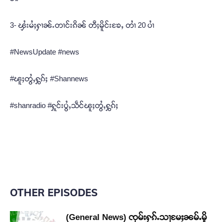
3- ၾႆးမႆႈႁၢၼ်ႉတၢင်းၵိၼ် တီႈမိူင်းၶႄႇ တၢႆ 20 ပၢႆ
#NewsUpdate #news
#ၽူႈတွႆႇႁွၵ်ႈ #Shannews
#shanradio #ႁူင်းပွႆႇသဵင်ၽူႈတွႆႇႁွၵ်ႈ
OTHER EPISODES
(General News) ၸုမ်းႁၵ်ႉသႃမႄႈၼမ်ႉမိူ