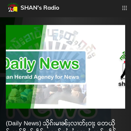
SHAN's Radio
(Daily News) သိုၵ်းမၢၼ်ႈလၢတ်ႈဝႃႈ တေယို