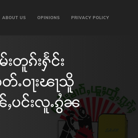
ABOUT US
OPINIONS
PRIVACY POLICY
းတူၵ်းႁႅင်း
 ဝတ်ႉဝႃးၽႃသိူ
ၼ်ႇပင်းလူႉၵွႆၼ