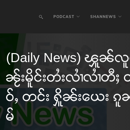
PODCAST
SHANNEWS
(Daily News) ၾူၼ်လူမ်
ၼႂ်းမိူင်းတႆးလၢႆလၢႆတီႈ
ဝ်ႇ တင်း ႁိူၼ်းယေး ၵူ
မ်