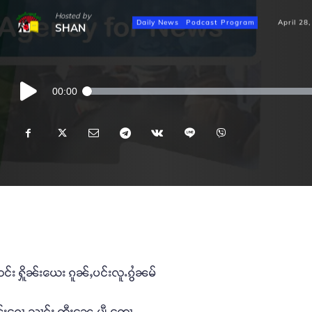
Hosted by
Daily News
Podcast Program
April 28
SHAN
Audio
00:00
Player
တင်း ႁိူၼ်းယေး ၵူၼ်ႇပင်းလူႉၵွႆၼမ်
ၽွၼ်းၵေႃႇသၢင်ႈ တီႈၼေႇပျီႇတေႃႇ