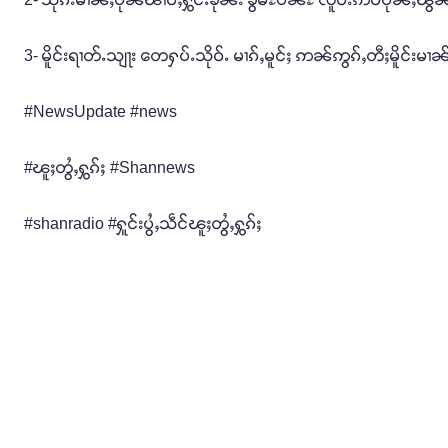
3- မိူင်းရၢတ်ႉသျႃး တေႁပ်ႉသိုဝ်ႉ မၢၵ်ႇမူင်ႈ ဢၼ်ဢွၵ်ႇတီႈမိူင်းမၢၼ
#NewsUpdate #news
#ၽူႈတွႆႇႁွၵ်ႈ #Shannews
#shanradio #ႁူင်းပွႆႇသဵင်ၽူႈတွႆႇႁွၵ်ႈ