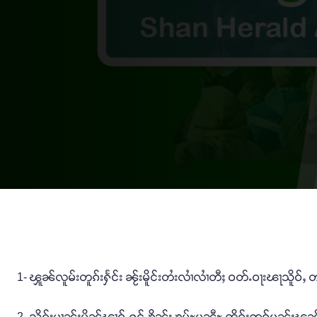
1- ၾူၼ်လူမ်းတူၵ်းႁႅင်း ၼႂ်းမိူင်းတႆးလၢႆလၢႆတီႈ ဝတ်ႉဝႃးၽႃသိူဝ်ႇ 
2- သိုၵ်းမၢၼ်ႈပိုၼ်ၽၢဝ်ႇႁွင်ႉၶိုၼ်း ၶွမ်ႊပၼီႊ ၸိူဝ်းဢဝ်ပုၼ်ႈ