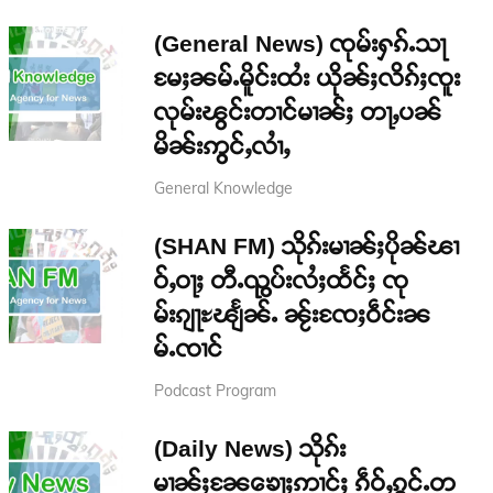
(General News) ၸုမ်းႁၵ်ႉသႃ
မႄႈၼမ်ႉမိူင်းထႆး ယိုၼ်ႈလိၵ်ႈၸူး
လုမ်းၽွင်းတၢင်မၢၼ်ႈ တႃႇပၼ်
မိၼ်းဢွင်ႇလၢႆႇ
General Knowledge
(SHAN FM) သိုၵ်းမၢၼ်ႈပိုၼ်ၽၢ
ဝ်ႇဝႃႈ တီႉၺွပ်းလႆႈထႅင်ႈ ၸု
မ်းၵျႃႊၽျႅၼ်ႉ ၼႂ်းၸႄႈဝဵင်းၼ
မ်ႉၸၢင်
Podcast Program
(Daily News) သိုၵ်း
မၢၼ်ႈၼႄၶေႃႈဢၢင်ႈ ၵဵဝ်ႇၵွင်ႉတ