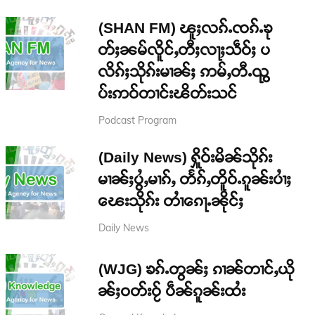
(SHAN FM) ၽူႈလၵ်ႉၸၵ်ႉၶု
တ်ႈၼမ်လိူင်ႇတီႈလႃႈသဵဝ်ႈ ပ
လိၵ်ႈသိုၵ်းမၢၼ်ႈ ဢမ်ႇတီႉၺွ
ပ်းဢဝ်တၢင်းၽိတ်းသင်
Podcast Program
(Daily News) ႁိူဝ်းမိၼ်သိုၵ်း
မၢၼ်ႈပွႆႇမၢၵ်ႇ တႅၵ်ႇတိူဝ်ႉၵူၼ်းပၢႆႈ
ၽေးသိုၵ်း တၢႆၵေႃႉၼိုင်ႈ
Daily News
(WJG) ၶၵ်ႉတွၼ်ႈ ၵၢၼ်တၢင်ႇယို
ၼ်ႈဝတ်းဝႂ် ပဵၼ်ၵူၼ်းထႆး