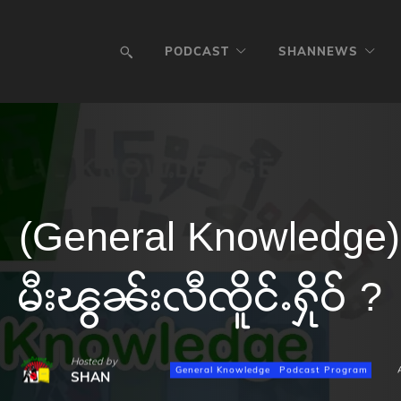
PODCAST
SHANNEWS
(General Knowledge) 
မီးၽွၼ်းလီၸိူင်ႉႁိုဝ် ?
Hosted by
General Knowledge
Podcast Program
SHAN