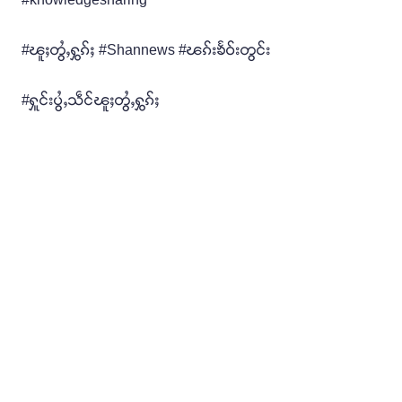
#ၽူႈတွႆႇႁွၵ်ႈ #Shannews #ၽၵ်းၶႅဝ်းတွင်း
#ႁူင်းပွႆႇသဵင်ၽူႈတွႆႇႁွၵ်ႈ