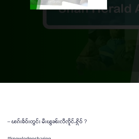
– ၽၵ်းၶႅဝ်းတွင်း မီးၽွၼ်းလီၸိူင်ႉႁိုဝ် ?
#knowledgesharing