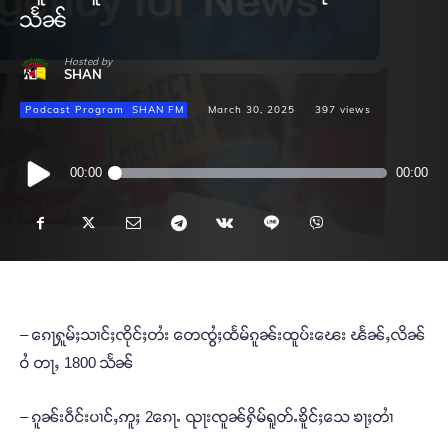
သႅၼ်
Hosted by
SHAN
Podcast Program
SHAN FM
March 30, 2025
397
views
Audio
00:00
00:00
Player
– ၵေႃႁူမ်ႈသၢင်ႈၸိုင်ႈတႆး တေၸွႆႈထႅမ်ၵူၼ်းထူပ်းၽေး ၽႅၼ်ႇလိၼ်
ဝႆ တႃႇ 1800 သႅၼ်
– ၵူၼ်းဝဵင်းပၢင်ႇဢူႈ 2ၵေႃႉ ၺႃးၸူၼ်ႁိမ်ရူတ်ႉၶိူင်ႈသေ ၶႃႈတၢႆ