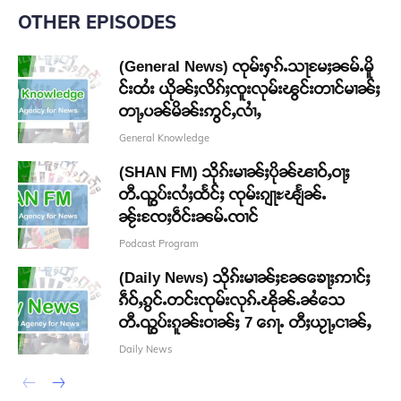
OTHER EPISODES
(General News) ၸုမ်းႁၵ်ႉသႃမႄႈၼမ်ႉမိူ
င်းထႆး ယိုၼ်ႈလိၵ်ႈၸူးလုမ်းၽွင်းတၢင်မၢၼ်ႈ
တႃႇပၼ်မိၼ်းဢွင်ႇလၢႆႇ
General Knowledge
(SHAN FM) သိုၵ်းမၢၼ်ႈပိုၼ်ၽၢဝ်ႇဝႃႈ
တီႉၺွပ်းလႆႈထႅင်ႈ ၸုမ်းၵျႃႊၽျႅၼ်ႉ
ၼႂ်းၸႄႈဝဵင်းၼမ်ႉၸၢင်
Podcast Program
(Daily News) သိုၵ်းမၢၼ်ႈၼႄၶေႃႈဢၢင်ႈ
ၵဵဝ်ႇၵွင်ႉတင်းၸုမ်းလုၵ်ႉၽိုၼ်ႉၼႆသေ
တီႉၺွပ်းၵူၼ်းဝၢၼ်ႈ 7 ၵေႃႉ တီႈယႂႃႇငၢၼ်ႇ
Daily News