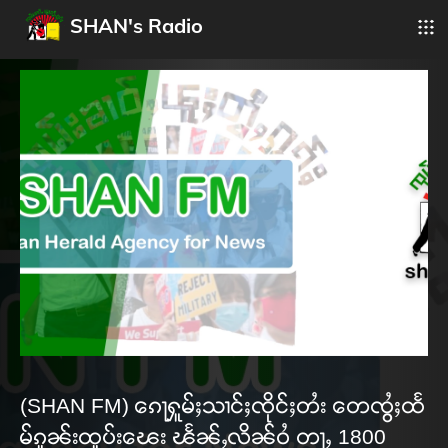
SHAN's Radio
(SHAN FM) ၵေႃႁူမ်ႈသၢင်ႈၸိုင်ႈတႆး တေၸွႆႈထႅ
မ်ၵူၼ်းထူပ်းၽေး ၽႅၼ်ႇလိၼ်ဝႆ တႃႇ 1800