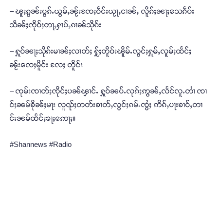
– ၽူႈၵွၼ်းပွၵ်ႉယွမ်ႇၼႂ်းၸႄႈဝဵင်းယႂႃႇငၢၼ်ႇ လိူၵ်ႈၼႃႈသေၵဵပ်း
သဵၼ်ႈၸိုဝ်ႈတႃႇႁၢပ်ႇၵၢၼ်သိုၵ်း
– ႁူဝ်ၼႃႈသိုၵ်းမၢၼ်ႈလၢတ်ႈ ႁႂ်ႈတိူဝ်းၽိူမ်ႉလွင်ႈႁူမ်ႇလူမ်ႈထႅင်ႈ
ၼႂ်းၸေႈမိူင်း လႄႈ တိူင်း
– ၸုမ်းၸၢတ်ႈၸိုင်ႈပၼ်ၾၢင်ႉ ႁူဝ်ၼပ်ႉလုၵ်ႈဢွၼ်ႇလႅင်လူႉတၢႆ ၸၢ
င်ႈၼမ်ၶိုၼ်ႈမႃး လူၺ်ႈတတ်းၶၢတ်ႇလွင်ႈၵမ်ႉၸွႆႈ ဢိၵ်ႇပႃးၶၢဝ်ႇတၢ
င်းၼမ်ထႅင်ႈၶႃႈဢေႃႈ။
#Shannews #Radio