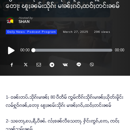
တေႃး ၽူႈၼမ်းသိုၵ်း မၢၼ်ႈၵဝ်ႇထဝ်ႈတင်းၼမ်
Hosted by
SHAN
Daily News
Podcast Program
March 27, 2025
296
views
Audio
00:00
00:00
Player
1- ဝၼ်းတပ်ႉသိုၵ်းမၢၼ်ႈ 80 ပီတဵမ် ၸွမ်ၸိၵ်းသိုၵ်းမၢၼ်ႈယိုတ်းမိူင်း
လမ်ႁူဝ်ၵၼ်ႇတေႃး ၽူႈၼမ်းသိုၵ်း မၢၼ်ႈၵဝ်ႇထဝ်ႈတင်းၼမ်
2- သတေႃႇပႄႇရီႇပီၼႆႉ လႆႈၶၼ်လီသေတႃႉ ႁႅင်းဢွၵ်ႇဢႄႇ ၸဝ်ႈ
သူၼ်သုမ်းၼမ်