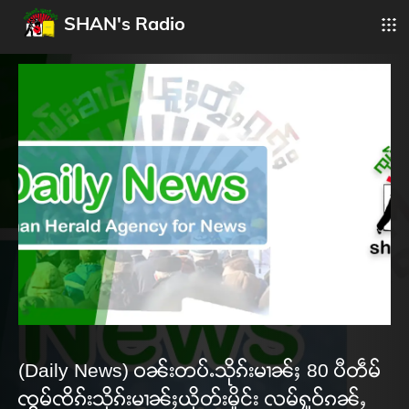
SHAN's Radio
(Daily News) ဝၼ်းတပ်ႉသိုၵ်းမၢၼ်ႈ 80 ပီတဵမ်
ၸွမ်ၸိၵ်းသိုၵ်းမၢၼ်ႈယိုတ်းမိူင်း လမ်ႁူဝ်ၵၼ်ႇ