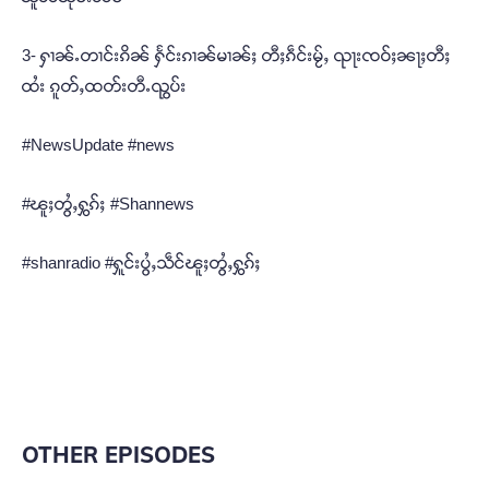
3- ႁၢၼ်ႉတၢင်းၵိၼ် ႁႅင်းၵၢၼ်မၢၼ်ႈ တီႈၵဵင်းမႂ်ႇ ၺႃးၸဝ်ႈၼႃႈတီႈ
ထႆး ၵူတ်ႇထတ်းတီႉၺွပ်း
#NewsUpdate #news
#ၽူႈတွႆႇႁွၵ်ႈ #Shannews
#shanradio #ႁူင်းပွႆႇသဵင်ၽူႈတွႆႇႁွၵ်ႈ
OTHER EPISODES