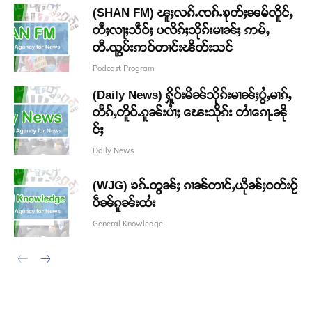
(SHAN FM) ၽူႈလၵ်ႉၸၵ်ႉၶုတ်ႈၼမ်လိူင်ႇ
တီႈလႃႈသဵဝ်ႈ ပလိၵ်ႈသိုၵ်းမၢၼ်ႈ ဢမ်ႇ
တီႉၺွပ်းဢဝ်တၢင်းၽိတ်းသင်
Podcast Program
(Daily News) ႁိူဝ်းမိၼ်သိုၵ်းမၢၼ်ႈပွႆႇမၢၵ်ႇ
တႅၵ်ႇတိူဝ်ႉၵူၼ်းပၢႆႈ ၽေးသိုၵ်း တၢႆၵေႃႉၼို
င်ႈ
Daily News
(WJG) ၶၵ်ႉတွၼ်ႈ ၵၢၼ်တၢင်ႇယိုၼ်ႈဝတ်းဝႂ်
ပဵၼ်ၵူၼ်းထႆး
General Knowledge