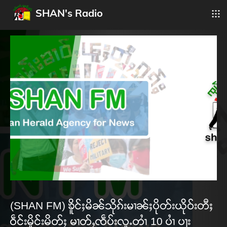
SHAN's Radio
(SHAN FM) ၶိူင်ႈမိၼ်သိုၵ်းမၢၼ်ႈပိုတ်းယိုဝ်းတီႈ
ဝဵင်းမိူင်းမိတ်ႈ မၢတ်ႇၸဵပ်းလူႉတၢႆ 10 ပၢႆ ပႃး