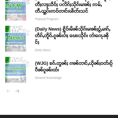
တီႈလႃႈသဵဝ်ႈ ပလိၵ်ႈသိုၵ်းမၢၼ်ႈ ဢမ်ႇ
တီႉၺွပ်းဢဝ်တၢင်းၽိတ်းသင်
Podcast Program
(Daily News) ႁိူဝ်းမိၼ်သိုၵ်းမၢၼ်ႈပွႆႇမၢၵ်ႇ
တႅၵ်ႇတိူဝ်ႉၵူၼ်းပၢႆႈ ၽေးသိုၵ်း တၢႆၵေႃႉၼို
င်ႈ
Daily News
(WJG) ၶၵ်ႉတွၼ်ႈ ၵၢၼ်တၢင်ႇယိုၼ်ႈဝတ်းဝႂ်
ပဵၼ်ၵူၼ်းထႆး
General Knowledge