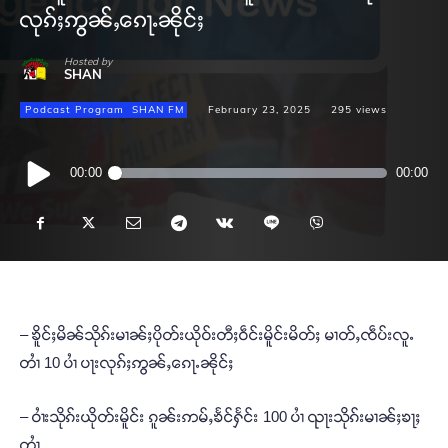
လုၵ်ႈဢွၼ်ႇၵေႃႉၼိုင်ႈ
Hosted by
SHAN
Podcast Program
SHAN FM
February 23, 2025
295
views
Audio
00:00
00:00
Player
– ၶိူင်ႈမိၼ်သိုၵ်းမၢၼ်ႈပိုတ်းယိုဝ်းတီႈဝဵင်းမိူင်းမိတ်ႈ မၢတ်ႇၸဵပ်းလူႉ
တၢႆ 10 ပၢႆ ပႃးလုၵ်ႈဢွၼ်ႇၵေႃႉၼိုင်ႈ
– ဝၢႆးသိုၵ်းယိုတ်းမိူင်း ၵူၼ်းဢမ်ႇၶႅင်ႁႅင်း 100 ပၢႆ ၺႃးသိုၵ်းမၢၼ်ႈၶႃႈ
တၢႆ