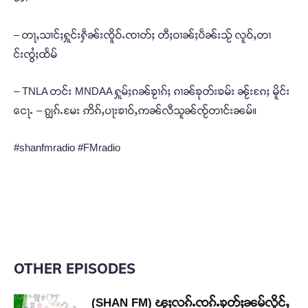
– တႃႇသၢင်ႈႁူင်းႁဵၼ်းၸိူဝ်ႉၸၢတ်ႈ တီႈဝၢၼ်ႈပဵၼ်းသႂ် လူဝ်ႇတၢ
င်းၸွႆႈထႅမ်
– TNLA တင်း MNDAA ႁူမ်ႈၵၼ်ၶႂၢၵ်ႈ ၵၢၼ်ၶုတ်းၶမ်း ၼႂ်းၵႄႈ မိူင်း
ငေႃႉ – ၵျွၵ်ႉမႄး ဢိၵ်ႇပႃးၶၢဝ်ႇဢၼ်လီသူၼ်ၸႂ်တၢင်းၼမ်။
#shanfmradio #FMradio
OTHER EPISODES
(SHAN FM) ၽူႈလၵ်ႉၸၵ်ႉၶုတ်ႈၼမ်လိူင်ႇ