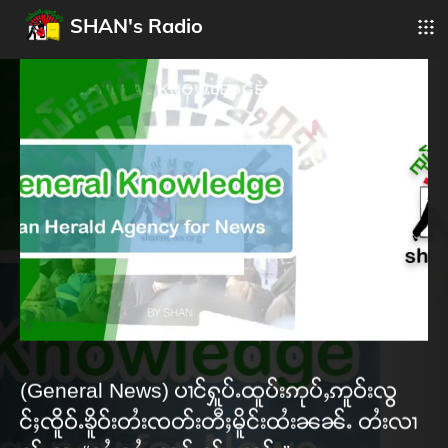
SHAN's Radio
(General News) ပၢင်ႁူပ်ႉထူပ်းဢုပ်ႇဢူဝ်းလွ
င်ႈၸိူဝ်ႉၶိူဝ်းတႆးၸတ်းတီႈမိူင်းထႆးၼၼ်ႉ တႆးလၢ