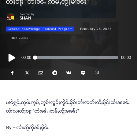
တ်ႈဝႃႈ “တႆးၼႆႉ ဢမ်ႇၸႂ်ႈမၢၼ်ႈ”
Hosted by
SHAN
General Knowledge
Podcast Program
February 26, 2025
362
views
Audio
00:00
00:00
Player
ပၢင်ႁူပ်ႉထူပ်းဢုပ်ႇဢူဝ်းလွင်ႈၸိူဝ်ႉၶိူဝ်းတႆးၸတ်းတီႈမိူင်းထႆးၼၼ်ႉ
တႆးလၢတ်ႈဝႃႈ “တႆးၼႆႉ ဢမ်ႇၸႂ်ႈမၢၼ်ႈ”
By – ၸၢႆးသႂ်ၸိုၼ်ႈမိူင်း