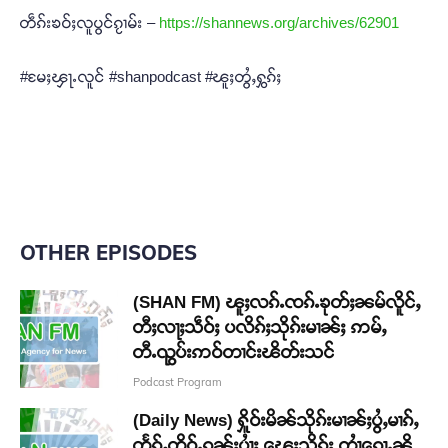
တဵၵ်းၶဝ်ႈလူပွင်ၵႂၢမ်း –
https://shannews.org/archives/62901
#မႄႈၾႃႉလူင် #shanpodcast #ၽူႈတွႆႇႁွၵ်ႈ
OTHER EPISODES
(SHAN FM) ၽူႈလၵ်ႉၸၵ်ႉၶုတ်ႈၼမ်လိူင်ႇ
တီႈလႃႈသဵဝ်ႈ ပလိၵ်ႈသိုၵ်းမၢၼ်ႈ ဢမ်ႇ
တီႉၺွပ်းဢဝ်တၢင်းၽိတ်းသင်
Podcast Program
(Daily News) ႁိူဝ်းမိၼ်သိုၵ်းမၢၼ်ႈပွႆႇမၢၵ်ႇ
တႅၵ်ႇတိူဝ်ႉၵူၼ်းပၢႆႈ ၽေးသိုၵ်း တၢႆၵေႃႉၼို