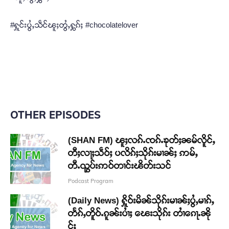
#ႁူင်းပွႆႇသဵင်ၽူႈတွႆႇႁွၵ်ႈ #chocolatelover
OTHER EPISODES
(SHAN FM) ၽူႈလၵ်ႉၸၵ်ႉၶုတ်ႈၼမ်လိူင်ႇ
တီႈလႃႈသဵဝ်ႈ ပလိၵ်ႈသိုၵ်းမၢၼ်ႈ ဢမ်ႇ
တီႉၺွပ်းဢဝ်တၢင်းၽိတ်းသင်
Podcast Program
(Daily News) ႁိူဝ်းမိၼ်သိုၵ်းမၢၼ်ႈပွႆႇမၢၵ်ႇ
တႅၵ်ႇတိူဝ်ႉၵူၼ်းပၢႆႈ ၽေးသိုၵ်း တၢႆၵေႃႉၼို
င်ႈ