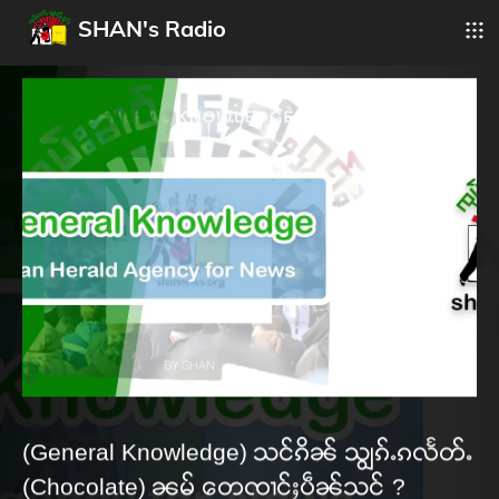
SHAN's Radio
(General Knowledge) သင်ၵိၼ် သျွၵ်ႉၵလႅတ်ႉ
(Chocolate) ၼမ် တေၸၢင်ႈပဵၼ်သင် ?