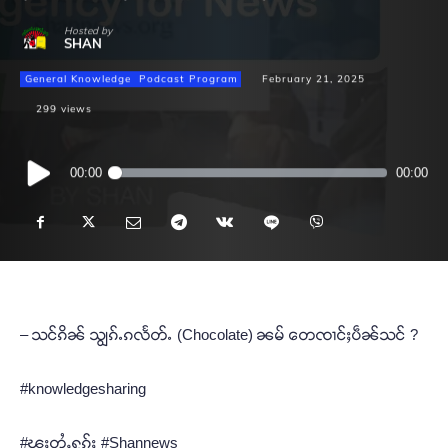
Hosted by
SHAN
General Knowledge
Podcast Program
February 21, 2025
299
views
Audio
00:00
00:00
Player
– သင်ၵိၼ် သျွၵ်ႉၵလႅတ်ႉ (Chocolate) ၼမ် တေၸၢင်ႈပဵၼ်သင် ?
#knowledgesharing
#ၽူႈတွႆႇႁွၵ်ႈ #Shannews