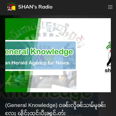
SHAN's Radio
(General Knowledge) ဝၼ်းလိူၼ်သၢမ်မူၼ်း
လႄႈ ၾိင်ႈထုင်းပီႈၼွင်ႉတႆး