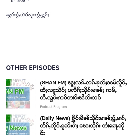
#ႁူင်းပွႆႇသဵင်ၽူႈတွႆႇႁွၵ်ႈ
OTHER EPISODES
(SHAN FM) ၽူႈလၵ်ႉၸၵ်ႉၶုတ်ႈၼမ်လိူင်ႇ
တီႈလႃႈသဵဝ်ႈ ပလိၵ်ႈသိုၵ်းမၢၼ်ႈ ဢမ်ႇ
တီႉၺွပ်းဢဝ်တၢင်းၽိတ်းသင်
Podcast Program
(Daily News) ႁိူဝ်းမိၼ်သိုၵ်းမၢၼ်ႈပွႆႇမၢၵ်ႇ
တႅၵ်ႇတိူဝ်ႉၵူၼ်းပၢႆႈ ၽေးသိုၵ်း တၢႆၵေႃႉၼို
င်ႈ