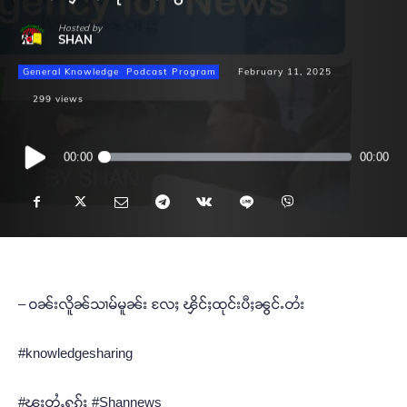
Hosted by
SHAN
General Knowledge
Podcast Program
February 11, 2025
299
views
Audio
00:00
00:00
Player
– ဝၼ်းလိူၼ်သၢမ်မူၼ်း လႄႈ ၾိင်ႈထုင်းပီႈၼွင်ႉတႆး
#knowledgesharing
#ၽူႈတွႆႇႁွၵ်ႈ #Shannews