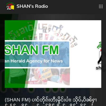
SHAN's Radio
(SHAN FM) ပၢင်တိုၵ်းတီႈမိူင်းပၢႆး သိုပ်ႇပဵၼ်ႁၢ