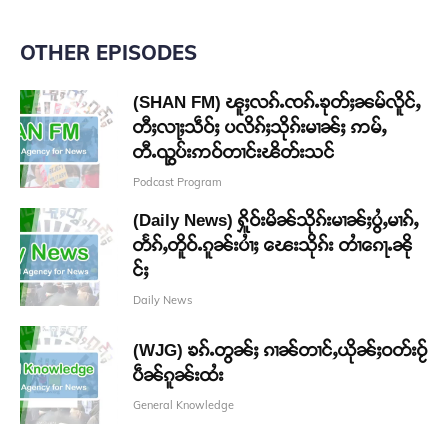
OTHER EPISODES
(SHAN FM) ၽူႈလၵ်ႉၸၵ်ႉၶုတ်ႈၼမ်လိူင်ႇ
တီႈလႃႈသဵဝ်ႈ ပလိၵ်ႈသိုၵ်းမၢၼ်ႈ ဢမ်ႇ
တီႉၺွပ်းဢဝ်တၢင်းၽိတ်းသင်
Podcast Program
(Daily News) ႁိူဝ်းမိၼ်သိုၵ်းမၢၼ်ႈပွႆႇမၢၵ်ႇ
တႅၵ်ႇတိူဝ်ႉၵူၼ်းပၢႆႈ ၽေးသိုၵ်း တၢႆၵေႃႉၼို
င်ႈ
Daily News
(WJG) ၶၵ်ႉတွၼ်ႈ ၵၢၼ်တၢင်ႇယိုၼ်ႈဝတ်းဝႂ်
ပဵၼ်ၵူၼ်းထႆး
General Knowledge