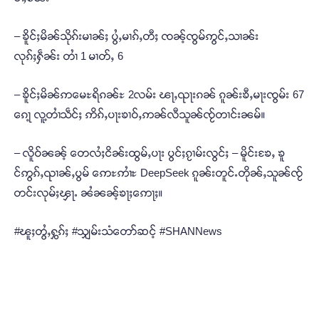
– ၶိူင်ႈမိၼ်သိုၵ်းမၢၼ်ႈ ပွႆႇမၢၵ်ႇတီႈ ၸၼ့်ၸွမ်ဢွင်ႇသၢၼ်း
လုၵ်ႈႁဵၼ်း တၢႆ 1 မၢတ်ႇ 6
– ၶိူင်ႈမိၼ်ဢမေႊရိၵၼ်ႊ 2လမ်း ၽႃႇၺႃးၵၼ် ၵူၼ်းၶီႇမႃးၸွမ်း 67
ၵေႃ့ လူ့တၢႆသဵင်ႈ ဢိၵ်ႇပႃးၶၢဝ်ႇဢၼ်လီသူၼ်ၸႂ်တၢင်းၼမ်။
– လိူဝ်ၼၼ့် တေလႆႈငိၼ်းထွမ်ႇပႃး ပွင်ႈၵႂၢမ်းလွင်ႈ – မိူင်းၶႄႇ ၶူ
င်ဢွၵ်ႇၺၢၼ်ႇပွမ် ဢေႊဢၢႆႊ DeepSeek ၵူၼ်းတူင်ႉတိုၼ်ႇသူၼ်ၸႂ်
တင်းလုမ်ႈၾႃႉ ၼႆၼၼ့်ၶႃႈဢေႃႈ။
#ၽူႈတွႆႇႁွၵ်ႈ #သျှမ်းသံတော်ဆင့် #SHANNews