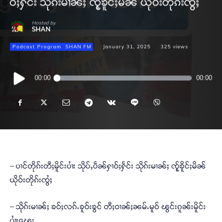
ဝ်ႈႁႅင်း သိုၵ်းမၢၼ်ႈ ၸႂ့်ၶိူင်ႈမိၼ် ယိုဝ်းတိုၵ်းၸွႆႈ
Hosted by
SHAN
Podcast Program
SHAN FM
January 31, 2025
325
views
Audio
00:00
00:00
Player
– ပၢင်တိုၵ်းတီႈမိူင်းပၢႆး သိုပ်ႇပဵၼ်ႁၢဝ်ႈႁႅင်း သိုၵ်းမၢၼ်ႈ ၸႂ့်ၶိူင်ႈမိၼ်
ယိုဝ်းတိုၵ်းၸွႆႈ
– သိုၵ်းမၢၼ်ႈ ၶဝ်ႈလၵ်ႉၶူဝ်းၶွင် တီႈဝၢၼ်ႈၼမ်ႉမူဝ် ၽွင်းၵူၼ်းမိူင်း
ပၢႆႈၽေး