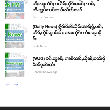
တီႈလႃႈသဵဝ်ႈ ပလိၵ်ႈသိုၵ်းမၢၼ်ႈ ဢမ်ႇ
တီႉၺွပ်းဢဝ်တၢင်းၽိတ်းသင်
Podcast Program
(Daily News) ႁိူဝ်းမိၼ်သိုၵ်းမၢၼ်ႈပွႆႇမၢၵ်ႇ
တႅၵ်ႇတိူဝ်ႉၵူၼ်းပၢႆႈ ၽေးသိုၵ်း တၢႆၵေႃႉၼို
င်ႈ
Daily News
(WJG) ၶၵ်ႉတွၼ်ႈ ၵၢၼ်တၢင်ႇယိုၼ်ႈဝတ်းဝႂ်
ပဵၼ်ၵူၼ်းထႆး
General Knowledge