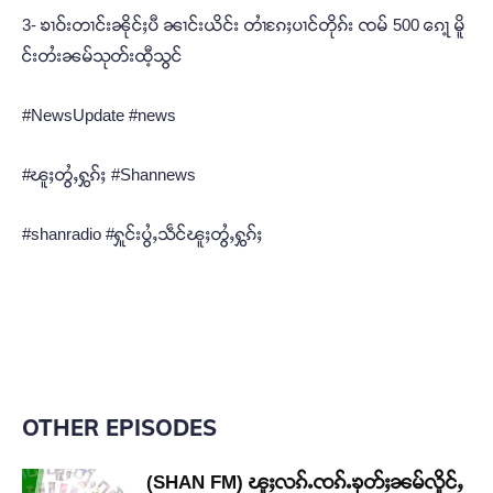
3- ၶၢဝ်းတၢင်းၼိုင်ႈပီ ၼၢင်းယိင်း တၢႆၵႄႈပၢင်တိုၵ်း ၸမ် 500 ၵေႃ့ မိူ
င်းတႆးၼမ်သုတ်းထီ့သွင်
#NewsUpdate #news
#ၽူႈတွႆႇႁွၵ်ႈ #Shannews
#shanradio #ႁူင်းပွႆႇသဵင်ၽူႈတွႆႇႁွၵ်ႈ
OTHER EPISODES
(SHAN FM) ၽူႈလၵ်ႉၸၵ်ႉၶုတ်ႈၼမ်လိူင်ႇ