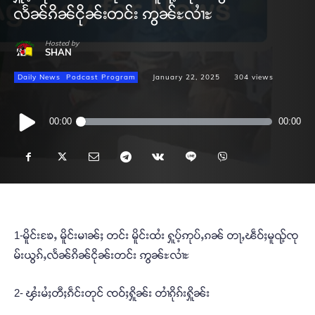
လႅၼ်ၵိၼ်ငိုၼ်းတင်း ဢွၼ်ႊလၢႆႊ
Hosted by
SHAN
Daily News
Podcast Program
January 22, 2025
304
views
Audio
00:00
00:00
Player
1-မိူင်းၶႄႇ မိူင်းမၢၼ်ႈ တင်း မိူင်းထႆး ႁူပ့်ဢုပ်ႇၵၼ် တႃႇၽဵဝ်ႈမူၺ့်ၸု
မ်းယွၵ်ႇလႅၼ်ၵိၼ်ငိုၼ်းတင်း ဢွၼ်ႊလၢႆႊ
2- ၾႆးမႆႈတီႈၵဵင်းတုင် ၸဝ်ႈႁိူၼ်း တၢႆၵိုၵ်းႁိူၼ်း