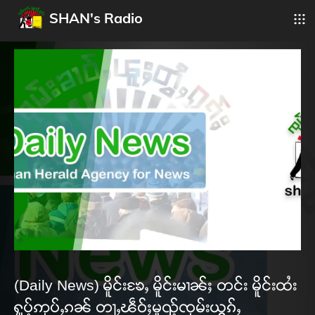
SHAN's Radio
(Daily News) မိူင်းၶႄႇ မိူင်းမၢၼ်ႈ တင်း မိူင်းထႆး
ႁူပ့်ဢုပ်ႇၵၼ် တႃႇၽဵဝ်ႈမူၺ့်ၸုမ်းယွၵ်ႇ