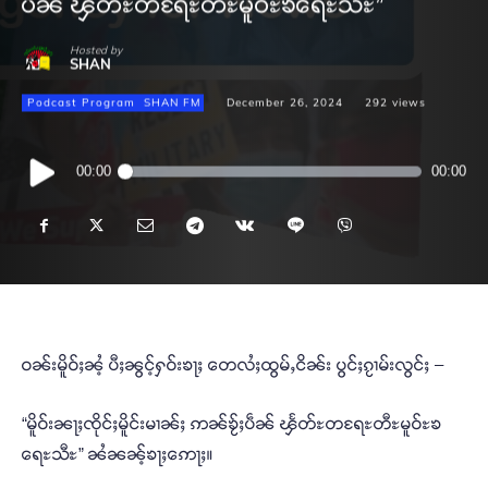
ပဵၼ် ၾႅတ်ႊတရႄႊတီႊမူဝ်ႊၶရေႊသီႊ”
Hosted by
SHAN
Podcast Program
SHAN FM
December 26, 2024
292
views
Audio
00:00
00:00
Player
ဝၼ်းမိူဝ်ႈၼႆ့ ပီႈၼွင့်ႁဝ်းၶႃႈ တေလႆႈထွမ်ႇငိၼ်း ပွင်ႈၵႂၢမ်းလွင်ႈ –
“မိူဝ်းၼႃႈၸိုင်ႈမိူင်းမၢၼ်ႈ ဢၼ်ၶႂ်ႈပဵၼ် ၾႅတ်ႊတရႄႊတီႊမူဝ်ႊၶ
ရေႊသီႊ” ၼႆၼၼ့်ၶႃႈဢေႃႈ။