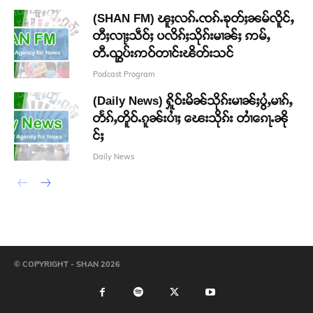
(SHAN FM) ၽူႈလၵ်ႉၸၵ်ႉၶုတ်ႈၼမ်လိူင်ႇ
တီႈလႃႈသဵဝ်ႈ ပလိၵ်ႈသိုၵ်းမၢၼ်ႈ ဢမ်ႇ
တီႉၺွပ်းဢဝ်တၢင်းၽိတ်းသင်
Podcast Program
(Daily News) ႁိူဝ်းမိၼ်သိုၵ်းမၢၼ်ႈပွႆႇမၢၵ်ႇ
တႅၵ်ႇတိူဝ်ႉၵူၼ်းပၢႆႈ ၽေးသိုၵ်း တၢႆၵေႃႉၼို
င်ႈ
Daily News
© COPYRIGHT - SHAN 2026