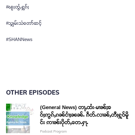
#ၽူႈတွႆႇႁွၵ်ႈ
#သျှမ်းသံတော်ဆင့်
#SHANNews
OTHER EPISODES
(General News) တႃႇထႆး-မၢၼ်ႈၶ
ဝ်ႈဢွၵ်ႇၵၼ်ငၢႆႈၼၼ်ႉ ၵဵတ်ႉလၢၼ်ႇတီႈႁူဝ်မိူ
င်း ဢၢၼ်းပိုတ်ႇတေႉႁႃႉ
Podcast Program