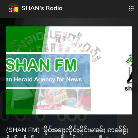
SHAN's Radio
(SHAN FM) “မိူဝ်းၼႃႈၸိုင်ႈမိူင်းမၢၼ်ႈ ဢၼ်ၶႂ်ႈ