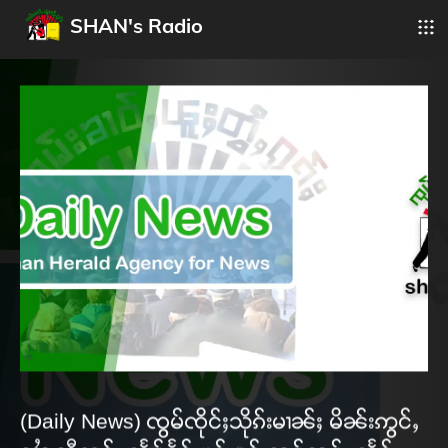
SHAN's Radio
(Daily News) ၸွမ်ၸိုင်ႈသိုၵ်းမၢၼ်ႈ မိၼ်းဢွင်ႇ