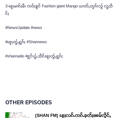
3-ၽူႈမၢၵ်ႈမီး ၸဝ်ႈၶွင် Fashion giant Mango ယၢတ်ႇတူၵ်းလွႆ လူ့သဵ
င်ႈ
#NewsUpdate #news
#ၽူႈတွႆႇႁွၵ်ႈ #Shannews
#shanradio #ႁူင်းပွႆႇသဵင်ၽူႈတွႆႇႁွၵ်ႈ
OTHER EPISODES
(SHAN FM) ၽူႈလၵ်ႉၸၵ်ႉၶုတ်ႈၼမ်လိူင်ႇ