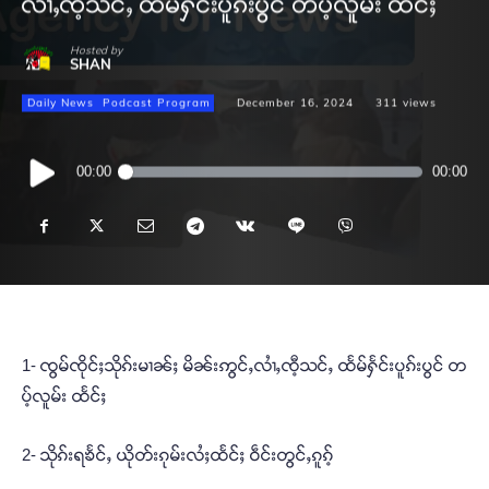
လၢႆႇၸီ့သင်ႇ ထႅမ်ႁႅင်းပူၵ်းပွင် တပ့်လူမ်း ထႅင်ႈ
Hosted by
SHAN
Daily News
Podcast Program
December 16, 2024
311
views
Audio
00:00
00:00
Player
1- ၸွမ်ၸိုင်ႈသိုၵ်းမၢၼ်ႈ မိၼ်းဢွင်ႇလၢႆႇၸီ့သင်ႇ ထႅမ်ႁႅင်းပူၵ်းပွင် တ
ပ့်လူမ်း ထႅင်ႈ
2- သိုၵ်းရၶႅင်ႇ ယိုတ်းၵုမ်းလႆႈထႅင်ႈ ဝဵင်းတွင်ႇၵူၵ့်