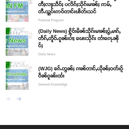
တီႈလႃႈသဵဝ်ႈ ပလိၵ်ႈသိုၵ်းမၢၼ်ႈ ဢမ်ႇ
တီႉၺွပ်းဢဝ်တၢင်းၽိတ်းသင်
Podcast Program
(Daily News) ႁိူဝ်းမိၼ်သိုၵ်းမၢၼ်ႈပွႆႇမၢၵ်ႇ
တႅၵ်ႇတိူဝ်ႉၵူၼ်းပၢႆႈ ၽေးသိုၵ်း တၢႆၵေႃႉၼို
င်ႈ
Daily News
(WJG) ၶၵ်ႉတွၼ်ႈ ၵၢၼ်တၢင်ႇယိုၼ်ႈဝတ်းဝႂ်
ပဵၼ်ၵူၼ်းထႆး
General Knowledge