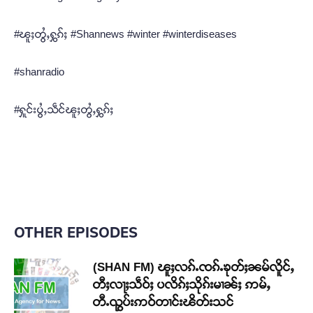
#ၽူႈတွႆႇႁွၵ်ႈ #Shannews #winter #winterdiseases
#shanradio
#ႁူင်းပွႆႇသဵင်ၽူႈတွႆႇႁွၵ်ႈ
OTHER EPISODES
(SHAN FM) ၽူႈလၵ်ႉၸၵ်ႉၶုတ်ႈၼမ်လိူင်ႇ
တီႈလႃႈသဵဝ်ႈ ပလိၵ်ႈသိုၵ်းမၢၼ်ႈ ဢမ်ႇ
တီႉၺွပ်းဢဝ်တၢင်းၽိတ်းသင်