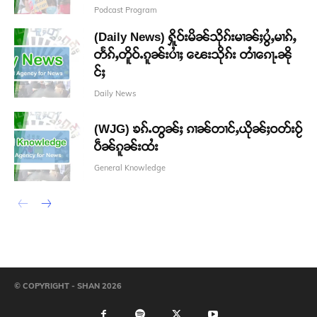
Podcast Program
(Daily News) ႁိူဝ်းမိၼ်သိုၵ်းမၢၼ်ႈပွႆႇမၢၵ်ႇ
တႅၵ်ႇတိူဝ်ႉၵူၼ်းပၢႆႈ ၽေးသိုၵ်း တၢႆၵေႃႉၼို
င်ႈ
Daily News
(WJG) ၶၵ်ႉတွၼ်ႈ ၵၢၼ်တၢင်ႇယိုၼ်ႈဝတ်းဝႂ်
ပဵၼ်ၵူၼ်းထႆး
General Knowledge
© COPYRIGHT - SHAN 2026