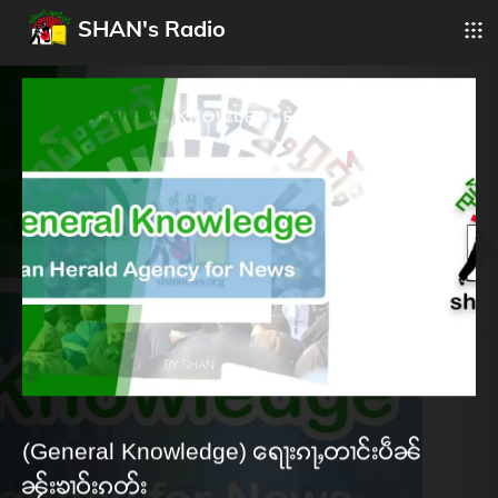
SHAN's Radio
(General Knowledge) ရေႃးၵႃႇတၢင်းပဵၼ်
ၼႂ်းၶၢဝ်းၵတ်း