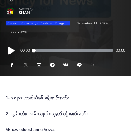
Hosted by
SHAN
General Knowledge
Podcast Program
December 11, 2024
392
views
Audio
00:00
00:00
Player
1- ရေႃးၵႃႇတၢင်းပဵၼ် ၼႂ်းၶၢဝ်းၵတ်း
2- လွၵ်းလၢႆး လုမ်းလႃးပၢႆးယူႇလီ ၼႂ်းၶၢဝ်းၵတ်း
#knowledgesharing #eyes