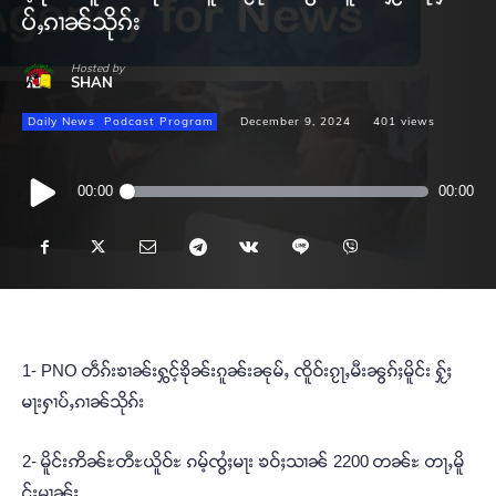
ပ်ႇၵၢၼ်သိုၵ်း
Hosted by
SHAN
Daily News
Podcast Program
December 9, 2024
401
views
Audio
00:00
00:00
Player
1- PNO တဵၵ်းၶၢၼ်းႁွင့်ၶိုၼ်းၵူၼ်းၼုမ်ႇ ၸိူဝ်းၵႂႃႇမီးၼွၵ်ႈမိူင်း ႁႂ်ႈ
မႃးႁၢပ်ႇၵၢၼ်သိုၵ်း
2- မိူင်းဢိၼ်ႊတီႊယိူဝ်ႊ ၵမ့်ၸွႆႈမႃး ၶဝ်ႈသၢၼ် 2200 တၼ်ႊ တႃႇမိူ
င်းမၢၼ်ႈ