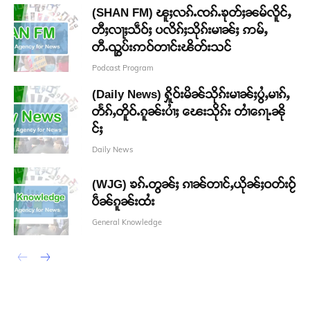
(SHAN FM) ၽူႈလၵ်ႉၸၵ်ႉၶုတ်ႈၼမ်လိူင်ႇ
တီႈလႃႈသဵဝ်ႈ ပလိၵ်ႈသိုၵ်းမၢၼ်ႈ ဢမ်ႇ
တီႉၺွပ်းဢဝ်တၢင်းၽိတ်းသင်
Podcast Program
(Daily News) ႁိူဝ်းမိၼ်သိုၵ်းမၢၼ်ႈပွႆႇမၢၵ်ႇ
တႅၵ်ႇတိူဝ်ႉၵူၼ်းပၢႆႈ ၽေးသိုၵ်း တၢႆၵေႃႉၼို
င်ႈ
Daily News
(WJG) ၶၵ်ႉတွၼ်ႈ ၵၢၼ်တၢင်ႇယိုၼ်ႈဝတ်းဝႂ်
ပဵၼ်ၵူၼ်းထႆး
General Knowledge