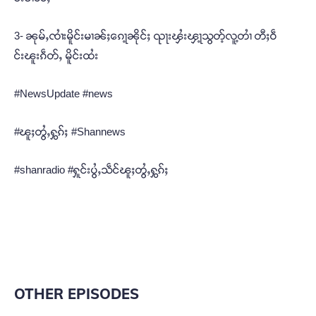
3- ၼုမ်ႇၸၢႆးမိူင်းမၢၼ်ႈၵေႃ့ၼိုင်ႈ ၺႃးၾႆးၾႃ့သွတ့်လူ့တၢႆ တီႈဝဵ
င်းၽူးၵဵတ်ႇ မိူင်းထႆး
#NewsUpdate #news
#ၽူႈတွႆႇႁွၵ်ႈ #Shannews
#shanradio #ႁူင်းပွႆႇသဵင်ၽူႈတွႆႇႁွၵ်ႈ
OTHER EPISODES