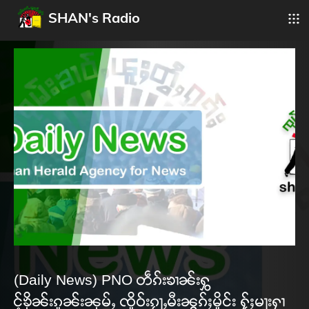
SHAN's Radio
(Daily News) PNO တဵၵ်းၶၢၼ်းႁွ
င့်ၶိုၼ်းၵူၼ်းၼုမ်ႇ ၸိူဝ်းၵႂႃႇမီးၼွၵ်ႈမိူင်း ႁႂ်ႈမႃးႁၢ