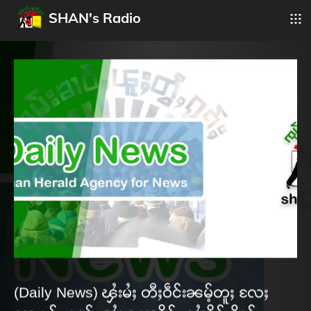
SHAN's Radio
(Daily News) ၾႆးမႆႈ တီႈဝဵင်းၼမ့်တူႈ လႄႈ