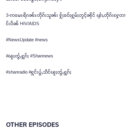
3-ဢမေႊရိၵၼ်ႊတိုၵ်းသူၼ်း ႁႂ်ႈၶဝ်ႈႁူမ်ႈတူင့်ၼိုင် ၾၢႆႇတိုၵ်းႁႄ့တၢ
င်းပဵၼ် HIV/AIDS
#NewsUpdate #news
#ၽူႈတွႆႇႁွၵ်ႈ #Shannews
#shanradio #ႁူင်းပွႆႇသဵင်ၽူႈတွႆႇႁွၵ်ႈ
OTHER EPISODES