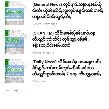
(General News) ၸုမ်းႁၵ်ႉသႃမႄႈၼမ်ႉမိူ
င်းထႆး ယိုၼ်ႈလိၵ်ႈၸူးလုမ်းၽွင်းတၢင်မၢၼ်ႈ
တႃႇပၼ်မိၼ်းဢွင်ႇလၢႆႇ
General Knowledge
(SHAN FM) သိုၵ်းမၢၼ်ႈပိုၼ်ၽၢဝ်ႇဝႃႈ
တီႉၺွပ်းလႆႈထႅင်ႈ ၸုမ်းၵျႃႊၽျႅၼ်ႉ
ၼႂ်းၸႄႈဝဵင်းၼမ်ႉၸၢင်
Podcast Program
(Daily News) သိုၵ်းမၢၼ်ႈၼႄၶေႃႈဢၢင်ႈ
ၵဵဝ်ႇၵွင်ႉတင်းၸုမ်းလုၵ်ႉၽိုၼ်ႉၼႆသေ
တီႉၺွပ်းၵူၼ်းဝၢၼ်ႈ 7 ၵေႃႉ တီႈယႂႃႇငၢၼ်ႇ
Daily News