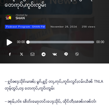
တေဢုပ်ႇဢူဝ်းၸွမ်း
Hosted by
SHAN
Podcast Program
SHAN FM
November 26, 2024
258
views
Audio
00:00
00:00
Player
– ႁူဝ်ၼႃႈသိုၵ်းမၢၼ်ႈ မွၵ်ႇႁွင့် တႃႇဢုပ်ႇဢူဝ်းလွင်ႈငမ်းယဵၼ် TNLA
တုမ့်တွပ်ႇဝႃႈ တေဢုပ်ႇဢူဝ်းၸွမ်း
– ၼုမ်ႇၸၢႆး ၽိတ်းမေႃးတင်းပေႃႈသိုပ်ႇ ထိုင်တီႈၽၼ်းၵၼ်တၢႆ