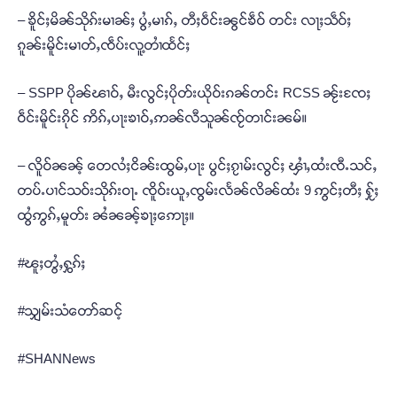
– ၶိူင်ႈမိၼ်သိုၵ်းမၢၼ်ႈ ပွႆႇမၢၵ်ႇ တီႈဝဵင်းၼွင်ၶဵဝ် တင်း လႃႈသဵဝ်ႈ
ၵူၼ်းမိူင်းမၢတ်ႇၸဵပ်းလူ့တၢႆထႅင်ႈ
– SSPP ပိုၼ်ၽၢဝ်ႇ မီးလွင်ႈပိုတ်းယိုဝ်းၵၼ်တင်း RCSS ၼႂ်းၸႄႈ
ဝဵင်းမိူင်းၵိုင် ဢိၵ်ႇပႃးၶၢဝ်ႇဢၼ်လီသူၼ်ၸႂ်တၢင်းၼမ်။
– လိူဝ်ၼၼ့် တေလႆႈငိၼ်းထွမ်ႇပႃး ပွင်ႈၵႂၢမ်းလွင်ႈ ၾၢႆႇထႆးၸီႉသင်ႇ
တပ်ႉပၢင်သဝ်းသိုၵ်းဝႃႉ ၸိူဝ်းယူႇၸွမ်းလႅၼ်လိၼ်ထႆး 9 ဢွင်ႈတီႈ ႁႂ်ႈ
ထွႆဢွၵ်ႇမူတ်း ၼႆၼၼ့်ၶႃႈဢေႃႈ။
#ၽူႈတွႆႇႁွၵ်ႈ
#သျှမ်းသံတော်ဆင့်
#SHANNews