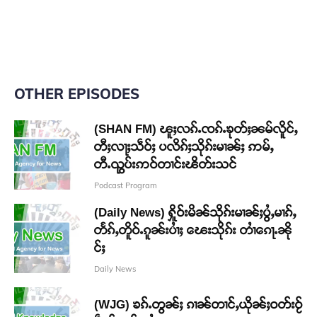
OTHER EPISODES
(SHAN FM) ၽူႈလၵ်ႉၸၵ်ႉၶုတ်ႈၼမ်လိူင်ႇ
တီႈလႃႈသဵဝ်ႈ ပလိၵ်ႈသိုၵ်းမၢၼ်ႈ ဢမ်ႇ
တီႉၺွပ်းဢဝ်တၢင်းၽိတ်းသင်
Podcast Program
(Daily News) ႁိူဝ်းမိၼ်သိုၵ်းမၢၼ်ႈပွႆႇမၢၵ်ႇ
တႅၵ်ႇတိူဝ်ႉၵူၼ်းပၢႆႈ ၽေးသိုၵ်း တၢႆၵေႃႉၼို
င်ႈ
Daily News
(WJG) ၶၵ်ႉတွၼ်ႈ ၵၢၼ်တၢင်ႇယိုၼ်ႈဝတ်းဝႂ်