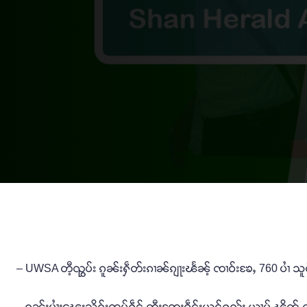
– UWSA တီ့ၺွပ်း ၵူၼ်းႁဵတ်းၵၢၼ်ၵျႃးၽႅၼ့် ၸၢဝ်းၶႄႇ 760 ပၢႆ သူင်ႇ
– ၵူၼ်းပၢႆႈၽေးသိုၵ်းၸမ်ႁဵင် တီႈၸႄႈဝဵင်းယွင်ႁူၺ်ႈ ယၢပ်ႇၽိုတ်