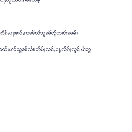
ျႃႊ ဢိၵ်ႇပႃးၶၢဝ်ႇဢၼ်လီသူၼ်ၸႂ်တၢင်းၼမ်။
း ၸတ်းပၢင်သွၼ်လၢႆးတႅမ်ႈလင်ႇၵႃႇလိၵ်ႈလူင် မၢႆတွ