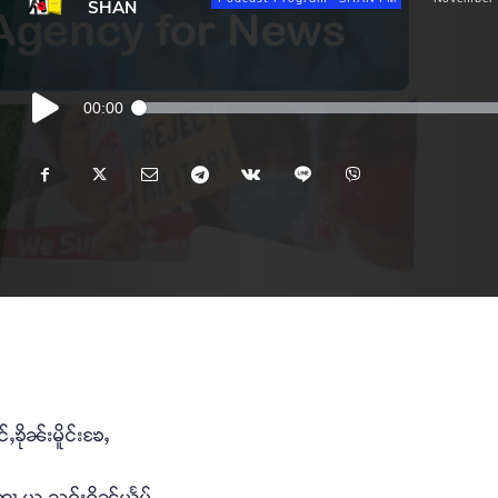
SHAN
Audio
00:00
Player
ၶိုၼ်းမိူင်းၶႄႇ
ႇတႃႇယူႇသဝ်းၵိၼ်ယႅမ့်