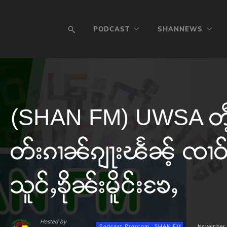
PODCAST
SHANNEWS
(SHAN FM) UWSA တီ့ၺ
တ်းၵၢၼ်ၵျႃးၽႅၼ့် ၸၢဝ်
သူင်ႇၶိုၼ်းမိူင်းၶႄႇ
Hosted by
Podcast Program
SHAN FM
November 