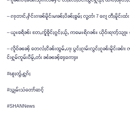
– ၵႃးတၢင်ႇႁႅင်းၵၢၼ်မိူင်းမၢၼ်ႈပိၼ်ႈၶွမ်ႈ လူ့တၢႆ 7 ၵေႃ့ တီႈမိူင်းထႆး
– ယူႊၶရဵၼ်း တႄႇၸႂ့်ၶိူင်ႈၵွင်ႈယႂ်ႇ ဢမေႊရိၵၼ်ႊ ယိုဝ်းရၢတ့်သ
– လိူဝ်ၼၼ့် တေလႆႈငိၼ်းထွမ်ႇပႃး ပွင်ႈၵႂၢမ်းလွင်ႈၵူၼ်းမိူင်းၼၢႆ
င်းႁူမ်ၸူမ်းပီမႂ်ႇတႆး ၼႆၼၼ့်ၶႃႈဢေႃႈ။
#ၽူႈတွႆႇႁွၵ်ႈ
#သျှမ်းသံတော်ဆင့်
#SHANNews