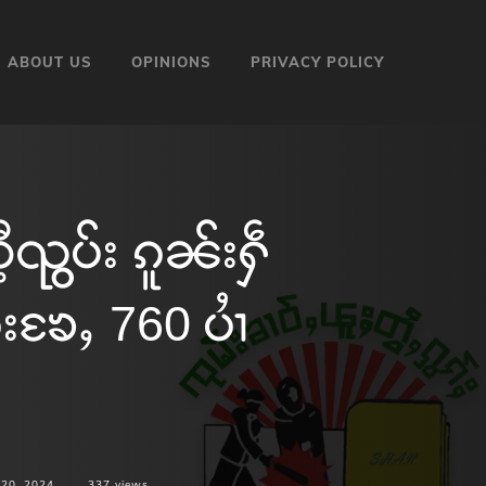
ABOUT US
OPINIONS
PRIVACY POLICY
ွပ်း ၵူၼ်းႁဵ
းၶႄႇ 760 ပၢႆ
20, 2024
337
views