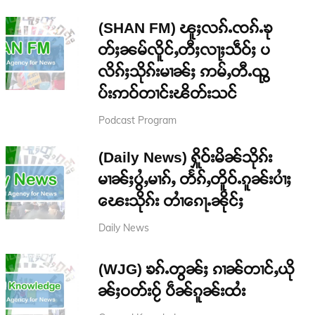
(SHAN FM) ၽူႈလၵ်ႉၸၵ်ႉၶု
တ်ႈၼမ်လိူင်ႇတီႈလႃႈသဵဝ်ႈ ပ
လိၵ်ႈသိုၵ်းမၢၼ်ႈ ဢမ်ႇတီႉၺွ
ပ်းဢဝ်တၢင်းၽိတ်းသင်
Podcast Program
(Daily News) ႁိူဝ်းမိၼ်သိုၵ်း
မၢၼ်ႈပွႆႇမၢၵ်ႇ တႅၵ်ႇတိူဝ်ႉၵူၼ်းပၢႆႈ
ၽေးသိုၵ်း တၢႆၵေႃႉၼိုင်ႈ
Daily News
(WJG) ၶၵ်ႉတွၼ်ႈ ၵၢၼ်တၢင်ႇယို
ၼ်ႈဝတ်းဝႂ် ပဵၼ်ၵူၼ်းထႆး