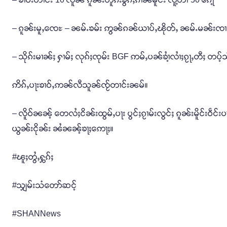
– ၵူၼ်းမူႇၸေႊ – ၼမ်ႉၶမ်း ဢွၼ်ၵၼ်ယၢပ်ႇၽိုတ်ႇ ၼမ်ႉမၼ်းၸၢ
– သိုၵ်းမၢၼ်ႈ ႁၢမ်ႈ လုၵ်ႈၸုမ်း BGF ဢမ်ႇပၼ်ၶၢႆ့လၢႆႈၵႂႃႇတီႈ တပ့်
ဢိၵ်ႇပႃးၶၢဝ်ႇဢၼ်လီသူၼ်ၸႂ်တၢင်းၼမ်။
– လိူဝ်ၼၼ့် တေလႆႈငိၼ်းထွမ်ႇပႃး ပွင်ႈၵႂၢမ်းလွင်ႈ ၵူၼ်းမိူင်းဝဵင်း
ယွၼ်းငိုၼ်း ၼႆၼၼ့်ၶႃႈဢေႃႈ။
#ၽူႈတွႆႇႁွၵ်ႈ
#သျှမ်းသံတော်ဆင့်
#SHANNews