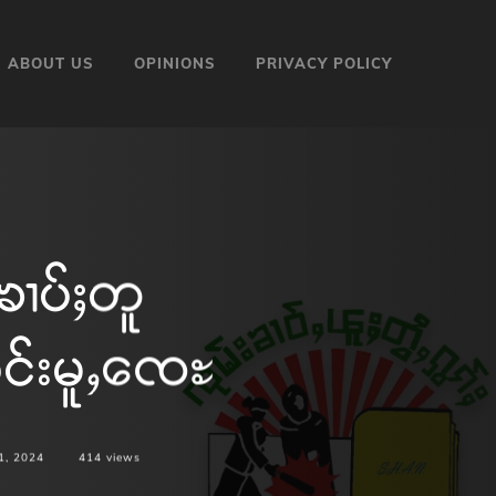
ABOUT US
OPINIONS
PRIVACY POLICY
ၢပ်ႈတူ
ဝဵင်းမူႇၸေႊ
1, 2024
414
views