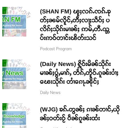
(SHAN FM) ၽူႈလၵ်ႉၸၵ်ႉၶု
တ်ႈၼမ်လိူင်ႇတီႈလႃႈသဵဝ်ႈ ပ
လိၵ်ႈသိုၵ်းမၢၼ်ႈ ဢမ်ႇတီႉၺွ
ပ်းဢဝ်တၢင်းၽိတ်းသင်
Podcast Program
(Daily News) ႁိူဝ်းမိၼ်သိုၵ်း
မၢၼ်ႈပွႆႇမၢၵ်ႇ တႅၵ်ႇတိူဝ်ႉၵူၼ်းပၢႆႈ
ၽေးသိုၵ်း တၢႆၵေႃႉၼိုင်ႈ
Daily News
(WJG) ၶၵ်ႉတွၼ်ႈ ၵၢၼ်တၢင်ႇယို
ၼ်ႈဝတ်းဝႂ် ပဵၼ်ၵူၼ်းထႆး