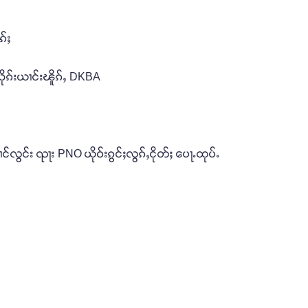
ၵ်ႈ
သိုၵ်းယၢင်းၽိူၵ်ႇ DKBA
ပၢင်လွင်း ၺႃး PNO ယိုဝ်းၵွင်ႈလွၵ်ႇငိုတ်ႈ ပေႃႉထုပ်ႉ