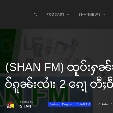
PODCAST
SHANNEWS
(SHAN FM) ထူပ်းႁၼ်ၶ
ဝ်ၵူၼ်းၸၢႆး 2 ၵေႃ့ တီႈ
Hosted by
Podcast Program
SHAN FM
October 3
SHAN