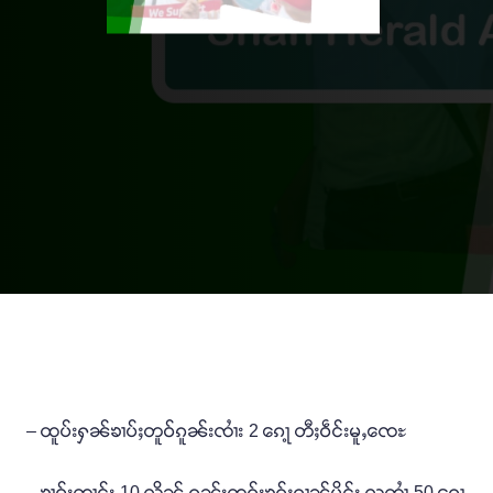
– ထူပ်းႁၼ်ၶၢပ်ႈတူဝ်ၵူၼ်းၸၢႆး 2 ၵေႃ့ တီႈဝဵင်းမူႇၸေႊ
– ၶၢဝ်းတၢင်း 10 လိူၼ် ၵူၼ်းတူၵ်းၶွၵ်ႈၵၢၼ်မိူင်း လူ့တၢႆ 50 ၵေႃ့