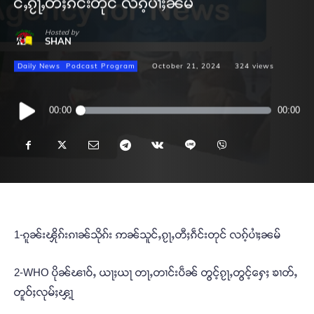
င်ႇၵႂႃႇတီႈၵဵင်းတုင် လၵ့်ပၢႆႈၼမ်
Hosted by
SHAN
Daily News
Podcast Program
October 21, 2024
324
views
Audio
00:00
00:00
Player
1-ၵူၼ်းၾိုၵ်းၵၢၼ်သိုၵ်း ဢၼ်သူင်ႇၵႂႃႇတီႈၵဵင်းတုင် လၵ့်ပၢႆႈၼမ်
2-WHO ပိုၼ်ၽၢဝ်ႇ ယႃႈယႃ တႃႇတၢင်းပဵၼ် တွင့်ၵႂႃႇတွင့်ႁေႈ ၶၢတ်ႇ
တူဝ်ႈလုမ်ႈၾႃ့