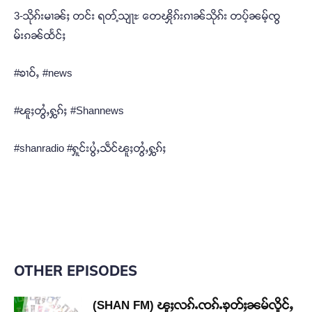
3-သိုၵ်းမၢၼ်ႈ တင်း ရတ့်သျႃႊ တေၾိုၵ်းၵၢၼ်သိုၵ်း တပ့်ၼမ့်ၸွ
မ်းၵၼ်ထႅင်ႈ
#ၶၢဝ်ႇ #news
#ၽူႈတွႆႇႁွၵ်ႈ #Shannews
#shanradio #ႁူင်းပွႆႇသဵင်ၽူႈတွႆႇႁွၵ်ႈ
OTHER EPISODES
(SHAN FM) ၽူႈလၵ်ႉၸၵ်ႉၶုတ်ႈၼမ်လိူင်ႇ