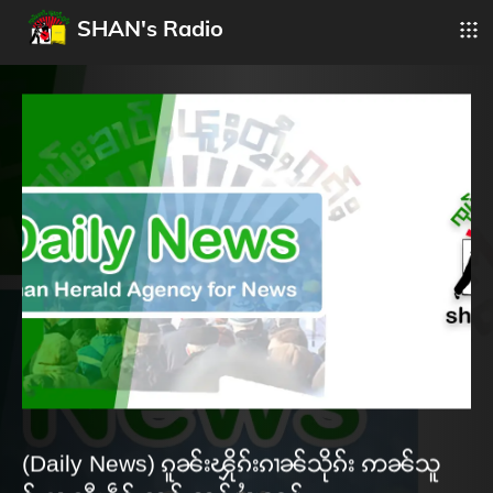
SHAN's Radio
(Daily News) ၵူၼ်းၾိုၵ်းၵၢၼ်သိုၵ်း ဢၼ်သူ