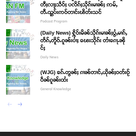
တီႈလႃႈသဵဝ်ႈ ပလိၵ်ႈသိုၵ်းမၢၼ်ႈ ဢမ်ႇ
တီႉၺွပ်းဢဝ်တၢင်းၽိတ်းသင်
Podcast Program
(Daily News) ႁိူဝ်းမိၼ်သိုၵ်းမၢၼ်ႈပွႆႇမၢၵ်ႇ
တႅၵ်ႇတိူဝ်ႉၵူၼ်းပၢႆႈ ၽေးသိုၵ်း တၢႆၵေႃႉၼို
င်ႈ
Daily News
(WJG) ၶၵ်ႉတွၼ်ႈ ၵၢၼ်တၢင်ႇယိုၼ်ႈဝတ်းဝႂ်
ပဵၼ်ၵူၼ်းထႆး
General Knowledge