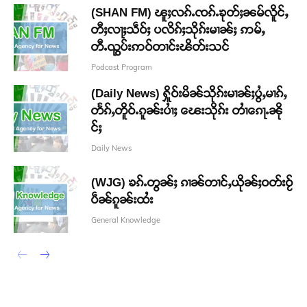
(SHAN FM) ၽူႈလၵ်ႉၸၵ်ႉၶုတ်ႈၼမ်လိူင်ႇ
တီႈလႃႈသဵဝ်ႈ ပလိၵ်ႈသိုၵ်းမၢၼ်ႈ ဢမ်ႇ
တီႉၺွပ်းဢဝ်တၢင်းၽိတ်းသင်
Podcast Program
(Daily News) ႁိူဝ်းမိၼ်သိုၵ်းမၢၼ်ႈပွႆႇမၢၵ်ႇ
တႅၵ်ႇတိူဝ်ႉၵူၼ်းပၢႆႈ ၽေးသိုၵ်း တၢႆၵေႃႉၼို
င်ႈ
Daily News
(WJG) ၶၵ်ႉတွၼ်ႈ ၵၢၼ်တၢင်ႇယိုၼ်ႈဝတ်းဝႂ်
ပဵၼ်ၵူၼ်းထႆး
General Knowledge