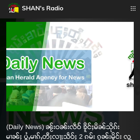
SHAN's Radio
(Daily News) ၼႂ်းဝၼ်းလဵဝ် ၶိူင်ႈမိၼ်သိုၵ်း
မၢၼ်ႈ ပွႆႇမၢၵ်ႇတီႈလႃႈသဵဝ်ႈ 2 ၵမ်း ၵူၼ်းမိူင်း လူ့