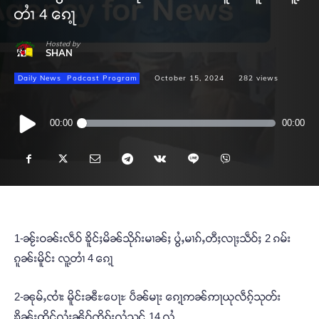
တၢႆ 4 ၵေႃ့
Hosted by
SHAN
Daily News
Podcast Program
October 15, 2024
282
views
Audio
00:00
00:00
Player
1-ၼႂ်းဝၼ်းလဵဝ် ၶိူင်ႈမိၼ်သိုၵ်းမၢၼ်ႈ ပွႆႇမၢၵ်ႇတီႈလႃႈသဵဝ်ႈ 2 ၵမ်း
ၵူၼ်းမိူင်း လူ့တၢႆ 4 ၵေႃ့
2-ၼုမ်ႇၸၢႆး မိူင်းၼီႊပေႃႊ ပဵၼ်မႃး ၵေႃ့ဢၼ်ဢႃယုလဵၵ့်သုတ်း
ၶိုၼ်ႈထိုင်လႆႈၼိူဝ်ၸိၵ်းလွႆသုင် 14 လွႆ