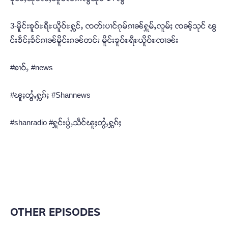
3-မိူင်းၶူဝ်ႊရီႊယိူဝ်ႊႁွင်ႇ ၸတ်းပၢင်ၵုမ်ၵၢၼ်ႁူမ်ႇလူမ်ႈ ၸၼ့်သုင် ၽွ
င်းၶဵင်ႈၶႅင်ၵၢၼ်မိူင်းၵၼ်တင်း မိူင်းၶူဝ်ႊရီႊယိူဝ်ႊၸၢၼ်း
#ၶၢဝ်ႇ #news
#ၽူႈတွႆႇႁွၵ်ႈ #Shannews
#shanradio #ႁူင်းပွႆႇသဵင်ၽူႈတွႆႇႁွၵ်ႈ
OTHER EPISODES