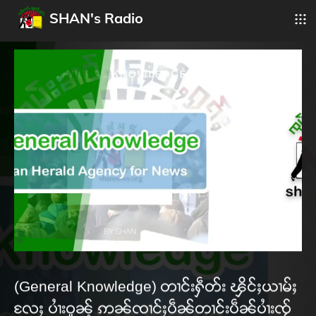
SHAN's Radio
(General Knowledge) တၢင်းႁဵတ်း ၾိင်ႈယၢမ်ႈ
လႄႈ ပၢႆးဝူၼ့် ဢၼ်ၸၢင်ႈပဵၼ်တၢင်းပဵၼ်ပၢႆးၸႂ်