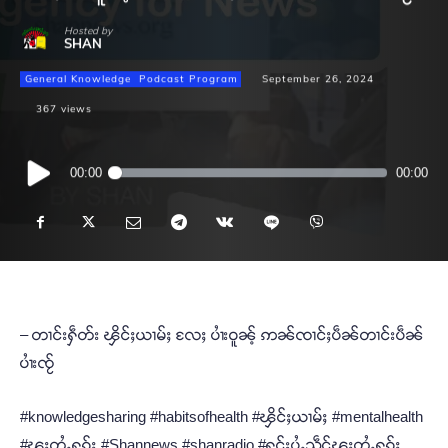
Hosted by
SHAN
General Knowledge
Podcast Program
September 26, 2024
367
views
Audio
00:00
00:00
Player
– တၢင်းႁဵတ်း ၾိင်ႈယၢမ်ႈ လႄႈ ပၢႆးဝူၼ့် ဢၼ်ၸၢင်ႈပဵၼ်တၢင်းပဵၼ်
ပၢႆးၸႂ်
#knowledgesharing #habitsofhealth #ၾိင်ႈယၢမ်ႈ #mentalhealth
#ၽူႈတွႆႇႁွၵ်ႈ #Shannews #shanradio #ႁူင်းပွႆႇသဵင်ၽူႈတွႆႇႁွၵ်ႈ