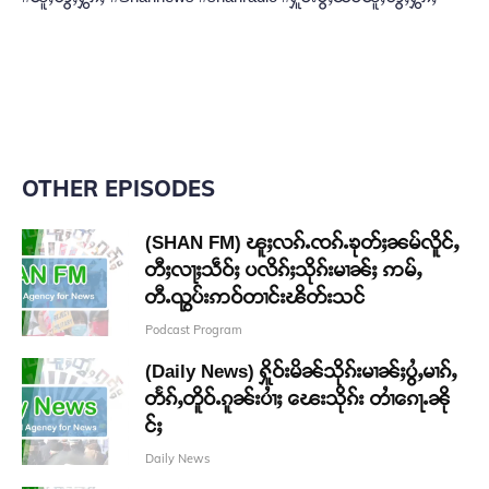
OTHER EPISODES
(SHAN FM) ၽူႈလၵ်ႉၸၵ်ႉၶုတ်ႈၼမ်လိူင်ႇ
တီႈလႃႈသဵဝ်ႈ ပလိၵ်ႈသိုၵ်းမၢၼ်ႈ ဢမ်ႇ
တီႉၺွပ်းဢဝ်တၢင်းၽိတ်းသင်
Podcast Program
(Daily News) ႁိူဝ်းမိၼ်သိုၵ်းမၢၼ်ႈပွႆႇမၢၵ်ႇ
တႅၵ်ႇတိူဝ်ႉၵူၼ်းပၢႆႈ ၽေးသိုၵ်း တၢႆၵေႃႉၼို
င်ႈ
Daily News