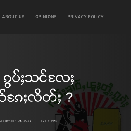
ABOUT US
OPINIONS
PRIVACY POLICY
 ၵွပ်ႈသင်လႄႈ
ုဝ်ၵႄႈလိတ်ႈ ?
September 19, 2024
373
views