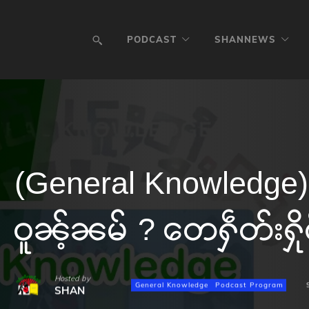
PODCAST
SHANNEWS
(General Knowledge)
ဝူၼ့်ၼမ် ? တေႁဵတ်းႁိ
Hosted by
General Knowledge
Podcast Program
SHAN