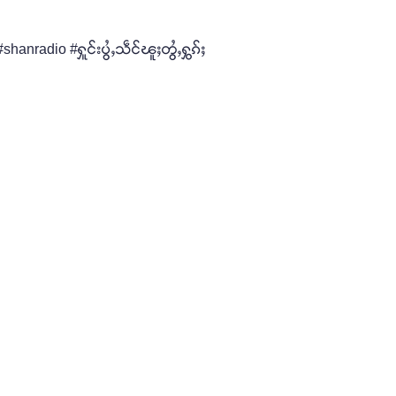
nradio #ႁူင်းပွႆႇသဵင်ၽူႈတွႆႇႁွၵ်ႈ