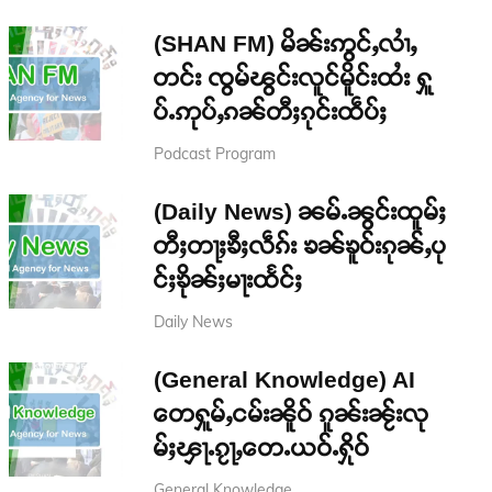
(SHAN FM) မိၼ်းဢွင်ႇလၢႆႇ
တင်း ၸွမ်ၽွင်းလူင်မိူင်းထႆး ႁူ
ပ်ႉဢုပ်ႇၵၼ်တီႈၵုင်းထဵပ်ႈ
Podcast Program
(Daily News) ၼမ်ႉၼွင်းထူမ်ႈ
တီႈတႃႈၶီႈလဵၵ်း ၶၼ်ၶူဝ်းၵုၼ်ႇပု
င်ႈၶိုၼ်ႈမႃးထႅင်ႈ
Daily News
(General Knowledge) AI
တေႁူမ်ႇငမ်းၼိူဝ် ၵူၼ်းၼႂ်းလု
မ်ႈၾႃႉၵႂႃႇတေႉယဝ်ႉႁိုဝ်
General Knowledge