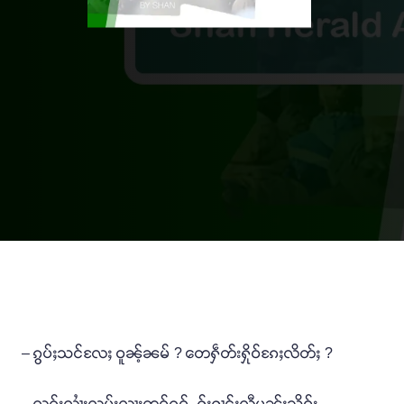
– ၵွပ်ႈသင်လႄႈ ဝူၼ့်ၼမ် ? တေႁဵတ်းႁိုဝ်ၵႄႈလိတ်ႈ ?
– လွၵ်းလၢႆးလုမ်းလႃးတူဝ်ၵဝ်ႇ ႁႂ်ႈႁၢင်ႈလီမူၼ်ႈသိူဝ်း