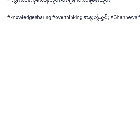
#knowledgesharing #overthinking #ၽူႈတွႆႇႁွၵ်ႈ #Shannews #sha