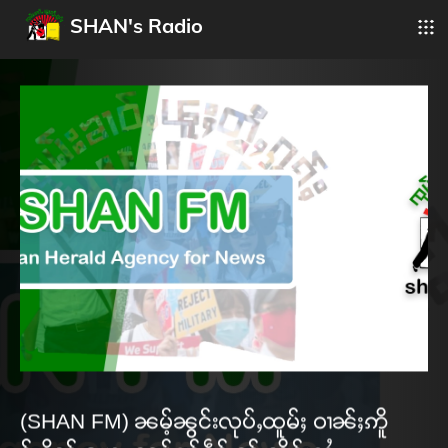
SHAN's Radio
(SHAN FM) ၼမ့်ၼွင်းလုပ်ႇထူမ်ႈ ဝၢၼ်ႈဢိူ