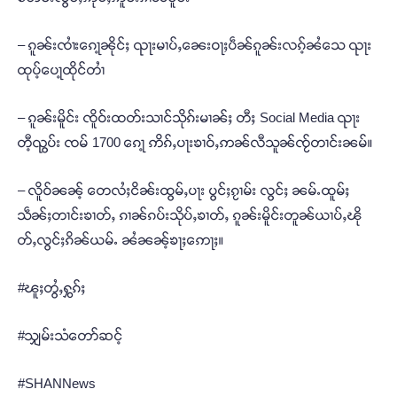
– ၵူၼ်းၸၢႆးၵေႃ့ၼိုင်ႈ ၺႃးမၢပ်ႇၼေးဝႃႈပဵၼ်ၵူၼ်းလၵ့်ၼႆသေ ၺႃး
ထုပ့်ပေႃ့ထိုင်တၢႆ
– ၵူၼ်းမိူင်း ၸိူဝ်းထတ်းသၢင်သိုၵ်းမၢၼ်ႈ တီႈ Social Media ၺႃး
တီ့ၺွပ်း ၸမ် 1700 ၵေႃ့ ဢိၵ်ႇပႃးၶၢဝ်ႇဢၼ်လီသူၼ်ၸႂ်တၢင်းၼမ်။
– လိူဝ်ၼၼ့် တေလႆႈငိၼ်းထွမ်ႇပႃး ပွင်ႈၵႂၢမ်း လွင်ႈ ၼမ်ႉထူမ်ႈ
သဵၼ်ႈတၢင်းၶၢတ်ႇ ၵၢၼ်ၵပ်းသိုပ်ႇၶၢတ်ႇ ၵူၼ်းမိူင်းတူၼ်ယၢပ်ႇၽို
တ်ႇလွင်ႈၵိၼ်ယမ်ႉ ၼႆၼၼ့်ၶႃႈဢေႃႈ။
#ၽူႈတွႆႇႁွၵ်ႈ
#သျှမ်းသံတော်ဆင့်
#SHANNews