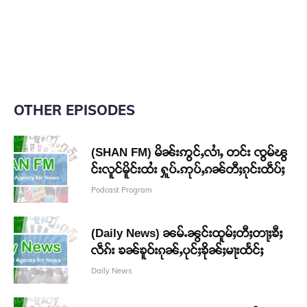
OTHER EPISODES
(SHAN FM) မိၼ်းဢွင်ႇလၢႆႇ တင်း ၸွမ်ၽွ
င်းလူင်မိူင်းထႆး ႁူပ်ႉဢုပ်ႇၵၼ်တီႈၵုင်းထဵပ်ႈ
Podcast Program
(Daily News) ၼမ်ႉၼွင်းထူမ်ႈတီႈတႃႈၶီႈ
လဵၵ်း ၶၼ်ၶူဝ်းၵုၼ်ႇပုင်ႈၶိုၼ်ႈမႃးထႅင်ႈ
Daily News