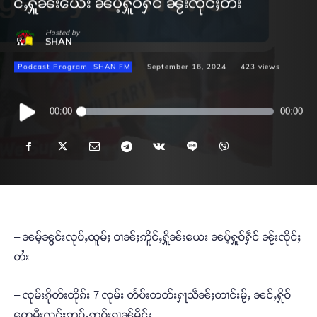
င်ႇႁိူၼ်းယေး ၼပ့်ႁူဝ်ႁဵင် ၼႂ်းၸိုင်ႈတႆး
Hosted by
SHAN
Podcast Program
SHAN FM
September 16, 2024
423
views
Audio
00:00
00:00
Player
– ၼမ့်ၼွင်းလုပ်ႇထူမ်ႈ ဝၢၼ်ႈဢိူင်ႇႁိူၼ်းယေး ၼပ့်ႁူဝ်ႁဵင် ၼႂ်းၸိုင်ႈ
တႆး
– ၸုမ်းၵိုတ်းတိုၵ်း 7 ၸုမ်း တႅပ်းတတ်းႁႃသဵၼ်ႈတၢင်းမႂ်ႇ ၼင်ႇႁိုဝ်
တေမီးလွင်ႈဢုပ်ႇဢူဝ်းၵၢၼ်မိူင်း