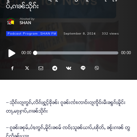
ပ်ႇၵၢၼ်သိုၵ်း
Hosted by
SHAN
Podcast Program
SHAN FM
September 8, 2024
332
views
Audio
00:00
00:00
Player
– သိုၵ်းဝႃ့ဢွၵ်ႇလိၵ်ႈႁွင့်ၶိုၼ်း ၵူၼ်းၸၢႆးၸၢဝ်းဝႃ့ၸိူဝ်းမီးၼွၵ်ႈမိူင်း
တႃႇမႃးႁၢပ်ႇၵၢၼ်သိုၵ်း
– ၵူၼ်းၼုမ်ႇပၢႆႈဢွၵ်ႇမိူင်းၼမ် ၸဝ်ႈသူၼ်ယၢပ်ႇၽိုတ်ႇ ၼႂ်းၵၢၼ် တွ
င်လႅၼ်းယႃႈ