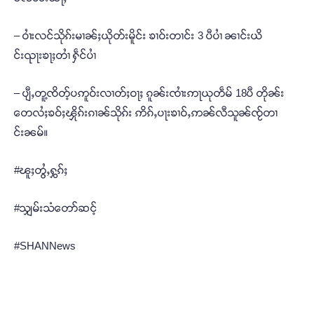
– ဝၢႆးလင်သိုၵ်းမၢၼ်ႈယိုတ်းမိူင်း ၶၢဝ်းတၢင်း 3 ပီပၢႆ ၼၢင်းယိ
င်းၺႃးၶႃႈတၢႆ ႁဵင်ပၢႆ
– ပျီႇတူ့ၸိတ့်ပဢူဝ်းလၢတ်ႈဝႃႈ ၵူၼ်းၸၢႆးဢႃယုတဵမ် 18ပီ တိုၼ်း
တေလႆႈၶဝ်ႈၾိုၵ်းၵၢၼ်သိုၵ်း ဢိၵ်ႇပႃးၶၢဝ်ႇဢၼ်လီသူၼ်ၸႂ်တၢ
င်းၼမ်။
#ၽူႈတွႆႇႁွၵ်ႈ
#သျှမ်းသံတော်ဆင့်
#SHANNews