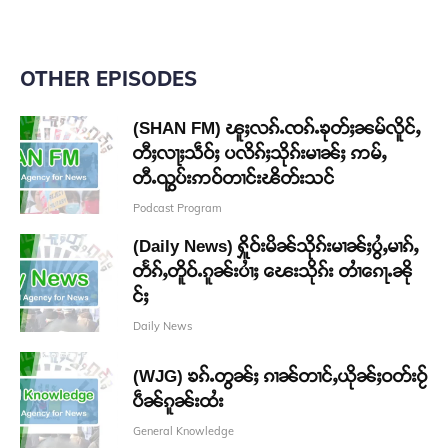
OTHER EPISODES
(SHAN FM) ၽူႈလၵ်ႉၸၵ်ႉၶုတ်ႈၼမ်လိူင်ႇ
တီႈလႃႈသဵဝ်ႈ ပလိၵ်ႈသိုၵ်းမၢၼ်ႈ ဢမ်ႇ
တီႉၺွပ်းဢဝ်တၢင်းၽိတ်းသင်
Podcast Program
(Daily News) ႁိူဝ်းမိၼ်သိုၵ်းမၢၼ်ႈပွႆႇမၢၵ်ႇ
တႅၵ်ႇတိူဝ်ႉၵူၼ်းပၢႆႈ ၽေးသိုၵ်း တၢႆၵေႃႉၼို
င်ႈ
Daily News
(WJG) ၶၵ်ႉတွၼ်ႈ ၵၢၼ်တၢင်ႇယိုၼ်ႈဝတ်းဝႂ်
ပဵၼ်ၵူၼ်းထႆး
General Knowledge