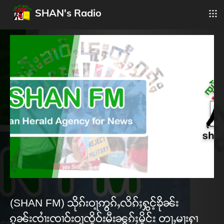
SHAN's Radio
(SHAN FM) သိုၵ်းဝႃ့ဢွၵ်ႇလိၵ်ႈႁွင့်ၶိုၼ်း
ၵူၼ်းၸၢႆးၸၢဝ်းဝႃ့ၸိူဝ်းမီးၼွၵ်ႈမိူင်း တႃႇမႃးႁၢ