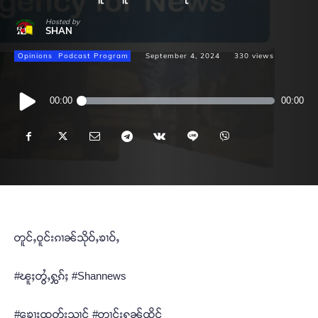
Hosted by
SHAN
Opinions
Podcast Program
September 4, 2024
330
views
Audio
00:00
00:00
Player
တူင်ႇဝူင်းၵၢၼ်သိုဝ်ႇၶၢဝ်ႇ
#ၽူႈတွႆႇႁွၵ်ႈ #Shannews
#ၶေႃႈထတ်းသၢင် #တၢင်းႁၼ်ထိုင်