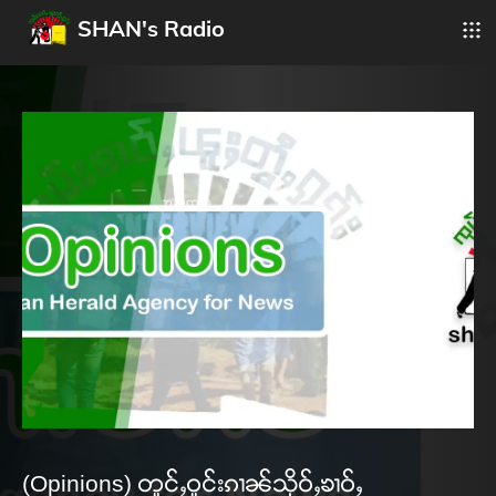
SHAN's Radio
(Opinions) တူင်ႇဝူင်းၵၢၼ်သိုဝ်ႇၶၢဝ်ႇ