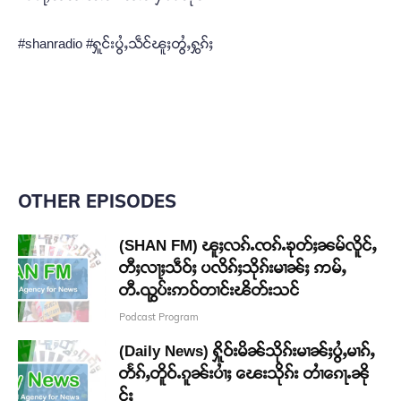
#shanradio #ႁူင်းပွႆႇသဵင်ၽူႈတွႆႇႁွၵ်ႈ
OTHER EPISODES
(SHAN FM) ၽူႈလၵ်ႉၸၵ်ႉၶုတ်ႈၼမ်လိူင်ႇ
တီႈလႃႈသဵဝ်ႈ ပလိၵ်ႈသိုၵ်းမၢၼ်ႈ ဢမ်ႇ
တီႉၺွပ်းဢဝ်တၢင်းၽိတ်းသင်
Podcast Program
(Daily News) ႁိူဝ်းမိၼ်သိုၵ်းမၢၼ်ႈပွႆႇမၢၵ်ႇ
တႅၵ်ႇတိူဝ်ႉၵူၼ်းပၢႆႈ ၽေးသိုၵ်း တၢႆၵေႃႉၼို
င်ႈ